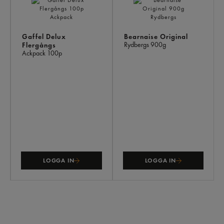
ÄV
Gaffel Delux
Bearnaise Original
Rydbergs
900g
Flergångs
Ackpack
100p
LOGGA IN
LOGGA IN