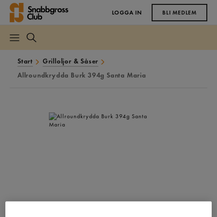
LOGGA IN
BLI MEDLEM
Start
Grilloljor & Såser
Allroundkrydda Burk 394g Santa Maria