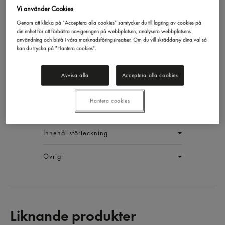
Vi använder Cookies
Genom att klicka på "Acceptera alla cookies" samtycker du till lagring av cookies på
din enhet för att förbättra navigeringen på webbplatsen, analysera webbplatsens
Allroundkrydda Burk
användning och bistå i våra marknadsföringsinsatser. Om du vill skräddarsy dina val så
kan du trycka på "Hantera cookies".
Santa Maria
394g
EAN:
17311311016414
Avvisa alla
Acceptera alla cookies
LOGGA IN
Hantera cookies
Generell produktinfo
Innehållsförteckning
Övrigt
Liknande produkter