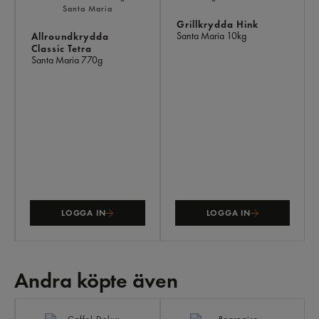
Grillkrydda Hink
Santa Maria
10kg
Allroundkrydda
Classic Tetra
Santa Maria
770g
LOGGA IN
LOGGA IN
Andra köpte även
AN
KÖ