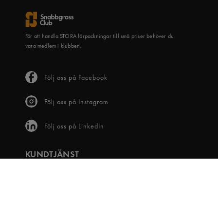
För att handla STORA förpackningar till små priser behöver du
vara medlem i klubben.
Följ oss på Facebook
Följ oss på Instagram
Följ oss på LinkedIn
KUNDTJÄNST
Frågor & svar
Våra villkor
Visselblåsartjänst