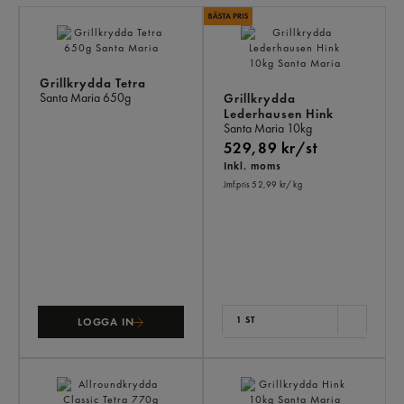
LI
PR
Grillkrydda Tetra
Santa Maria
650g
Grillkrydda
Lederhausen Hink
Santa Maria
10kg
529,89 kr/st
Inkl. moms
Jmf.pris 52,99 kr
/ kg
1 ST
LOGGA IN