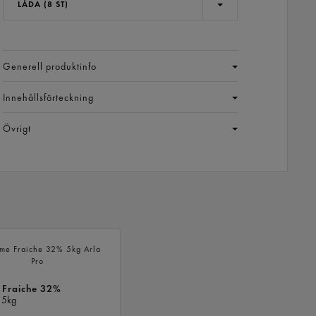
LÅDA (8 ST)
Generell produktinfo
Innehållsförteckning
Övrigt
LIKNANDE
PRODUKTER
 Fraiche 32%
o
5kg