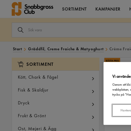
SORTIMENT
KAMPANJER
SÖK
VARA
I
VÅRT
SORTIMENT
Start
Gräddfil, Creme Fraiche & Matyoghurt
Crème Frai
SORTIMENT
Vi använde
Kött, Chark & Fågel
Genom att klic
Fisk & Skaldjur
webbplatsen, a
trycka på "Han
Dryck
Hanter
Frukt & Grönt
Ost, Mejeri & Ägg