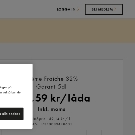
LOGGA IN
BLI MEDLEM
Crème Fraiche 32%
Garant
5dl
ringen på
na val så kan du
236,59 kr/låda
Inkl. moms
a alla cookies
Jmf.pris : 59,14 kr /
l
EAN:
17340083448635