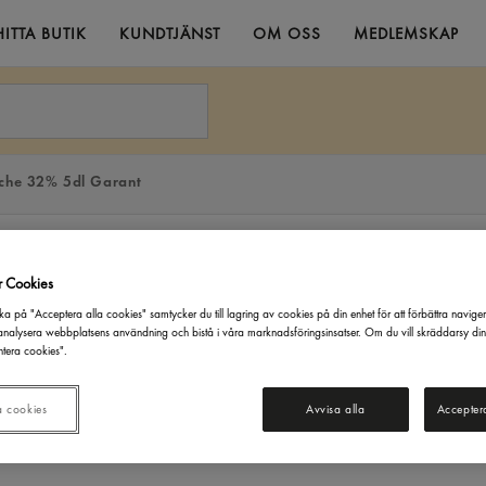
HITTA BUTIK
KUNDTJÄNST
OM OSS
MEDLEMSKAP
che 32% 5dl Garant
r Cookies
ka på "Acceptera alla cookies" samtycker du till lagring av cookies på din enhet för att förbättra navige
nalysera webbplatsens användning och bistå i våra marknadsföringsinsatser. Om du vill skräddarsy di
tera cookies".
a cookies
Avvisa alla
Accepter