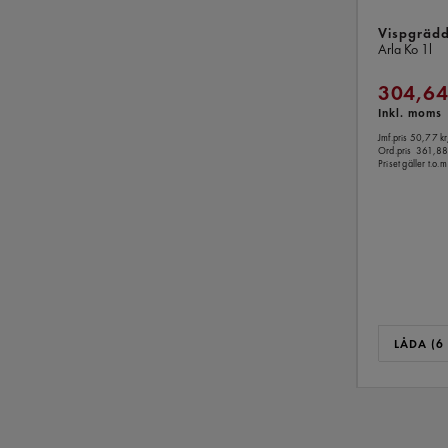
Vispgräd
Arla Ko
1l
304,64
Inkl. moms
Jmf.pris 50,77 kr
Ord.pris
361,88
Priset gäller t.
LÅDA (6 