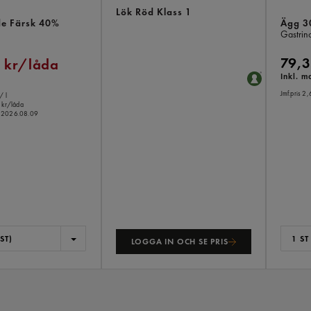
Lök Röd Klass 1
de Färsk 40%
Ägg 30
Gastrin
79,3
 kr/låda
Inkl. 
Jmf.pris 2,
/ l
 kr/låda
o.m 2026.08.09
ST)
1 ST
LOGGA IN OCH SE PRIS