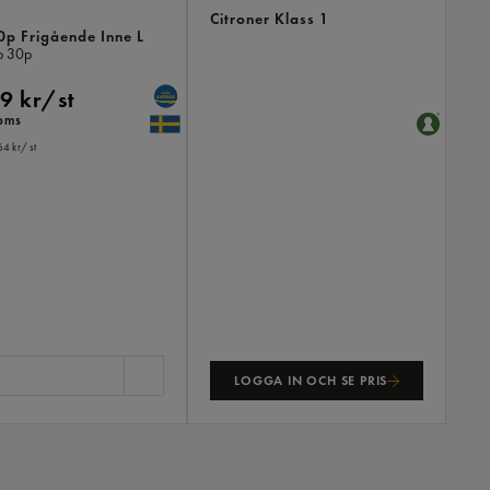
Citroner Klass 1
p Frigående Inne L
o
30p
9 kr/st
moms
64 kr
/ st
LOGGA IN OCH SE PRIS