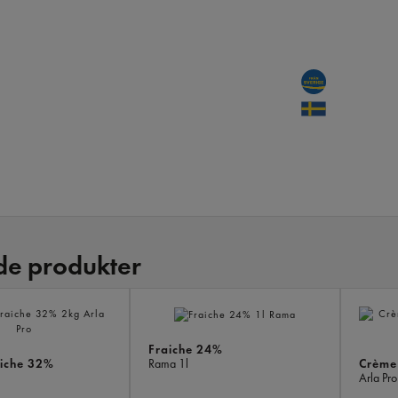
de produkter
Fraiche 24%
iche 32%
Crème
Rama
1l
Arla Pr