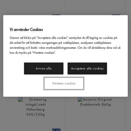
Matjessill I Filé
Inlagd Sill
Vi använder Cookies
Feldts
2,9/1,6k
Falkenberg
2,2/1kg
Genom att klicka på "Acceptera alla cookies" samtycker du till lagring av cookies på
din enhet för att förbättra navigeringen på webbplatsen, analysera webbplatsens
användning och bistå i våra marknadsföringsinsatser. Om du vill skräddarsy dina val så
kan du trycka på "Hantera cookies".
Avvisa alla
Acceptera alla cookies
LOGGA IN
LOGGA IN
Hantera cookies