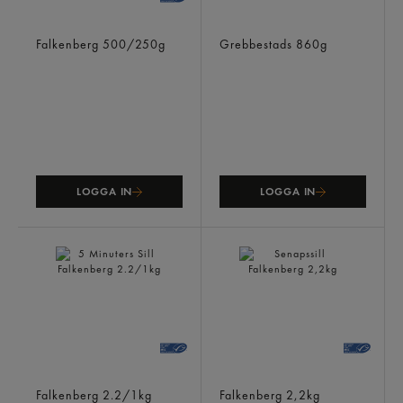
Strömming Inlagd/stekt
Ansjovis Original
Falkenberg
500/250g
Grebbestads
860g
LOGGA IN
LOGGA IN
5 Minuters Sill
Senapssill
Falkenberg
2.2/1kg
Falkenberg
2,2kg