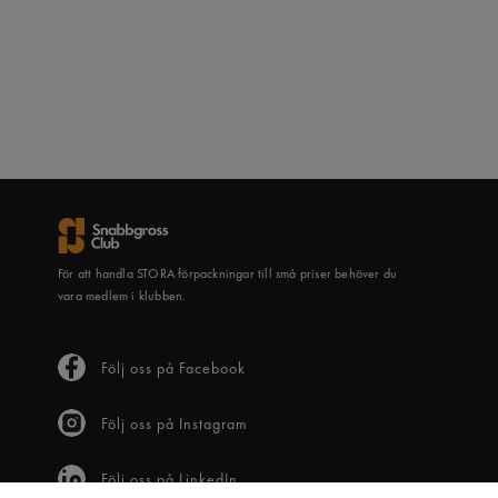
För att handla STORA förpackningar till små priser behöver du
vara medlem i klubben.
Följ oss på Facebook
Följ oss på Instagram
Följ oss på LinkedIn