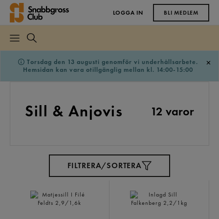
LOGGA IN
BLI MEDLEM
Torsdag den 13 augusti genomför vi underhållsarbete.
Hemsidan kan vara otillgänglig mellan kl. 14:00-15:00
Sill & Anjovis
12 varor
FILTRERA/SORTERA