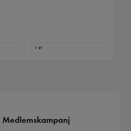
1 ST
1 S
Medlemskampanj