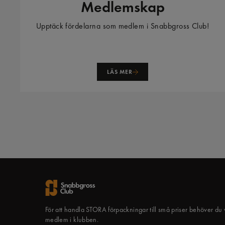
Medlemskap
Upptäck fördelarna som medlem i Snabbgross Club!
LÄS MER
För att handla STORA förpackningar till små priser behöver du
medlem i klubben.