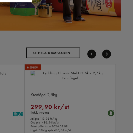
SE HELA KAMPANJEN
Natur
Kyckling Classic Stekt O Skiv
Start!
1
Kronfågel
2,5kg
29,
299,90 kr/st
Inkl.
Inkl. moms
Jmf.pris 
Ord.pris
Jmf.pris 119,96 kr
/ kg
Max 3 
Ord.pris
486,54 kr/st
Priset gä
Priset gäller t.o.m 2026.08.09
Lägsta 3
Lägsta 30-dgrspris
486,54 kr/st