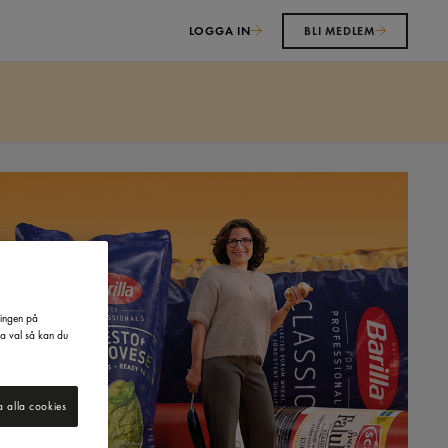
LOGGA IN
BLI MEDLEM
ringen på
na val så kan du
a alla cookies