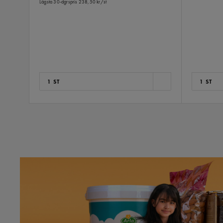
Lägsta 30-dgrspris
238,50 kr/st
1 ST
1 ST