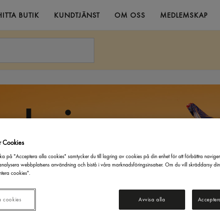
HITTA BUTIK
KUNDTJÄNST
OM OSS
MEDLEMSKAP
ackningar.
.
r Cookies
ka på "Acceptera alla cookies" samtycker du till lagring av cookies på din enhet för att förbättra navige
nalysera webbplatsens användning och bistå i våra marknadsföringsinsatser. Om du vill skräddarsy di
tera cookies".
rossistsortiment – både privatpersoner och
a cookies
Avvisa alla
Accepter