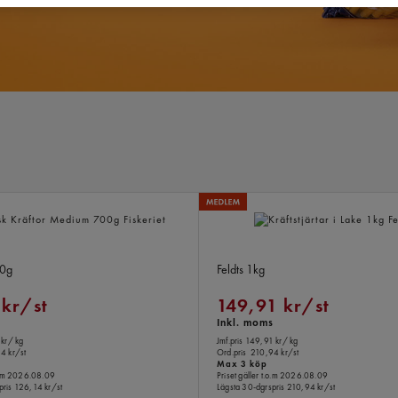
räftor Medium
Kräftstjärtar i Lake
0g
Feldts
1kg
 kr/st
149,91 kr/st
s
Inkl. moms
 kr
/ kg
Jmf.pris 149,91 kr
/ kg
4 kr/st
Ord.pris
210,94 kr/st
Max 3 köp
.o.m 2026.08.09
Priset gäller t.o.m 2026.08.09
pris
126,14 kr/st
Lägsta 30-dgrspris
210,94 kr/st