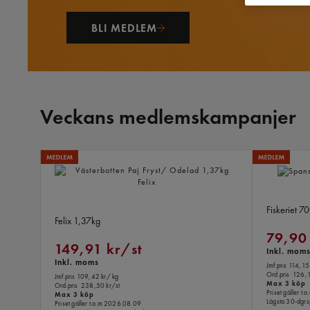
BLI MEDLEM
Veckans medlemskampanjer
Spansk K
Västerbotten Paj Fryst/ Odelad
Fiskeriet
70
Felix
1,37kg
79,90
149,91 kr/st
Inkl. mom
Inkl. moms
Jmf.pris 114,15
Ord.pris
126,1
Jmf.pris 109,42 kr
/ kg
Max 3 köp
Ord.pris
238,50 kr/st
Priset gäller t
Max 3 köp
Lägsta 30-dgrs
Priset gäller t.o.m 2026.08.09