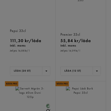
Pepsi Max Läsk Burk
Passionsoda Zero
Pepsi
33cl
Läsk,burk
Premier
33cl
111,30 kr/låda
55,84 kr/låda
Inkl. moms
Inkl. moms
Jmf.pris 16,88 kr
/ l
Jmf.pris 14,09 kr
/ l
LÅDA (20 ST)
LÅDA (12 ST)