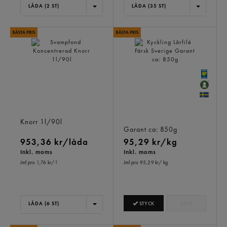
LÅDA (2 ST)
LÅDA (35 ST)
Svampfond Koncentrerad
Kyckling Lårfilé Färsk
Knorr
1l/90l
Sverige
Garant
ca: 850g
953,36 kr/låda
95,29 kr/kg
Inkl. moms
Inkl. moms
Jmf.pris 1,76 kr
/ l
Jmf.pris 95,29 kr
/ kg
STYCK
KILO
LÅDA (6 ST)