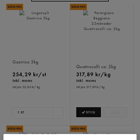
Lingonsylt
Parmigiano Reggiano
Gastrino
5kg
22månader
Quattrocolli
ca: 2kg
254,29 kr/st
317,89 kr/kg
Inkl. moms
Inkl. moms
Jmf.pris 50,86 kr
/ kg
Jmf.pris 317,89 kr
/ kg
STYCK
KILO
1 ST