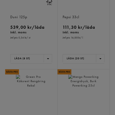
Servett Mgrön 3-lags 40cm
Pepsi Läsk Burk
Duni
125p
Pepsi
33cl
539,00 kr/låda
111,30 kr/låda
Inkl. moms
Inkl. moms
Jmf.pris 0,54 kr
/ st
Jmf.pris 16,88 kr
/ l
LÅDA (8 ST)
LÅDA (20 ST)
Green Pro Köksrent
Mango Powerking