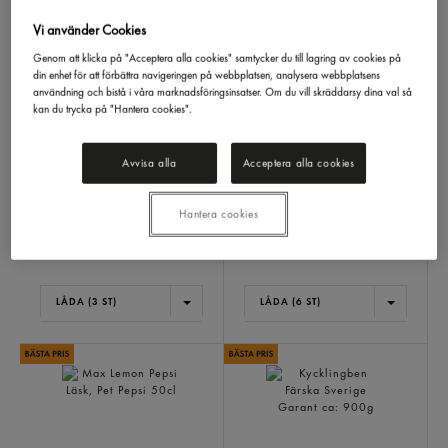
Vi använder Cookies
Genom att klicka på "Acceptera alla cookies" samtycker du till lagring av cookies på
din enhet för att förbättra navigeringen på webbplatsen, analysera webbplatsens
användning och bistå i våra marknadsföringsinsatser. Om du vill skräddarsy dina val så
kan du trycka på "Hantera cookies".
Plastfolie Pe Refill
Kapris Non Pareilles
44cmx300m
Gastrino
900/600g
300m
Avvisa alla
Acceptera alla cookies
277,13 kr/låda
463,64 kr/låda
Inkl. moms
Inkl. moms
Hantera cookies
Jmf.pris 0,30 kr
/ m
Jmf.pris 128,79 kr
/ kg
LÅDA (3 ST)
LÅDA (6 ST)