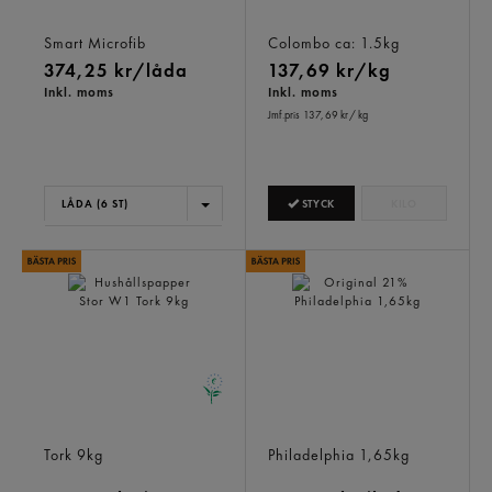
Smartmopp Microfiber
Gorgonzola San Giorgio
Refill
26%
Smart Microfib
Colombo
ca: 1.5kg
374,25 kr/låda
137,69 kr/kg
Inkl. moms
Inkl. moms
Jmf.pris 137,69 kr
/ kg
STYCK
KILO
LÅDA (6 ST)
Hushållspapper Stor W1
Original 21%
Tork
9kg
Philadelphia
1,65kg