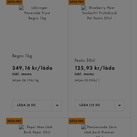
Lökringar Panerade Fryst
Blueberry Pear Sockerfri
Begro
1kg
Fruktdryck Pet
Festis
50cl
349,16 kr/låda
125,93 kr/låda
Inkl. moms
Inkl. moms
Jmf.pris 58,19 kr
/ kg
Jmf.pris 20,98 kr
/ l
LÅDA (6 ST)
LÅDA (12 ST)