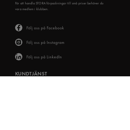
För att handla STORA förpackningar till små priser behöver du
vara medlem i klubben.
Följ oss på Facebook
Följ oss på Instagram
Följ oss på LinkedIn
KUNDTJÄNST
Frågor & svar
Våra villkor
Visselblåsartjänst
Digital tillgänglighet
Bli medlem