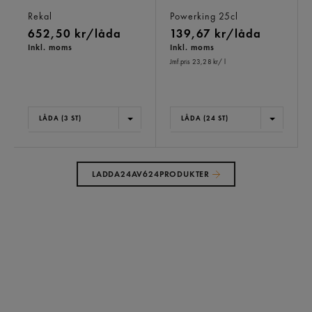
Rengöring
Energidryck, Burk
Rekal
Powerking
25cl
652,50 kr/låda
139,67 kr/låda
Inkl. moms
Inkl. moms
Jmf.pris 23,28 kr
/ l
LÅDA (3 ST)
LÅDA (24 ST)
LADDA
24
AV
624
PRODUKTER