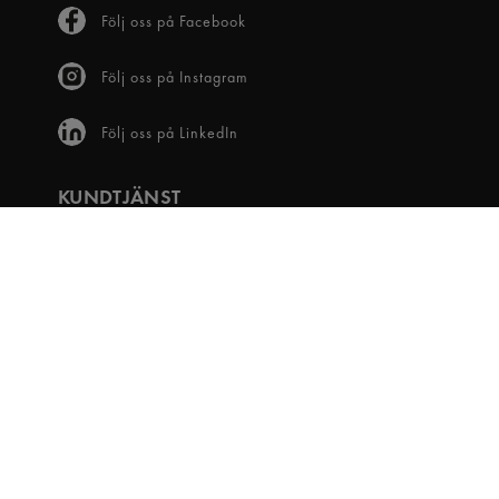
Följ oss på Facebook
Följ oss på Instagram
Följ oss på LinkedIn
KUNDTJÄNST
Frågor & svar
Våra villkor
Visselblåsartjänst
Digital tillgänglighet
Bli medlem
OM OSS
Snabbgross Club