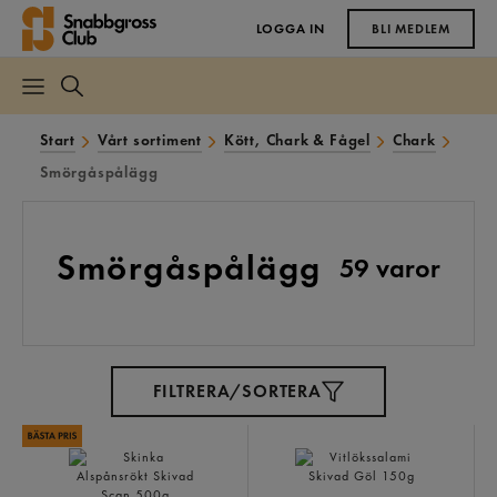
LOGGA IN
BLI MEDLEM
Start
Vårt sortiment
Kött, Chark & Fågel
Chark
Smörgåspålägg
Smörgåspålägg
59 varor
FILTRERA/SORTERA