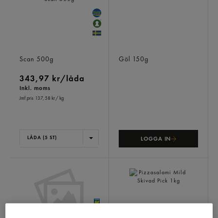
Skinka Alspånsrökt Skivad
Vitlökssalami Skivad
Scan
500g
Göl
150g
343,97 kr/låda
Inkl. moms
Jmf.pris 137,58 kr
/ kg
LÅDA (5 ST)
LOGGA IN