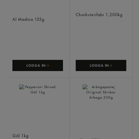
Mortadella Kyckling
Leverpastej Bakad Skånsk
Pistage
Charkuterifabr
1,200kg
Al Madina
135g
LOGGA IN
LOGGA IN
Pepperoni Skivad
Arbogapastej Original
Göl
1kg
Skivbar