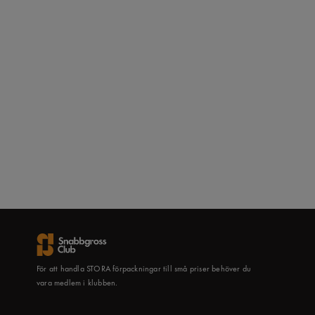
För att handla STORA förpackningar till små priser behöver du
vara medlem i klubben.