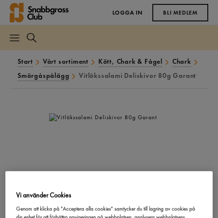
LOGGA IN
BLI MEDLEM
Start
Vårt sortiment
Kött, Chark & Fågel
Chark
Smörgåspålägg
Vitlökssalami Deliskivor 80g Garant
Vi använder Cookies
Genom att klicka på "Acceptera alla cookies" samtycker du till lagring av cookies på
din enhet för att förbättra navigeringen på webbplatsen, analysera webbplatsens