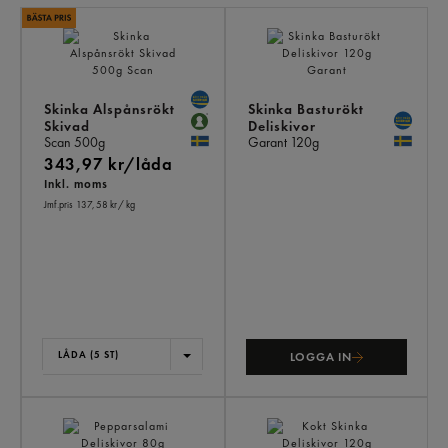
LI
PR
Skinka Alspånsrökt
Skinka Basturökt
Skivad
Deliskivor
Scan
500g
Garant
120g
343,97 kr/låda
Inkl. moms
Jmf.pris 137,58 kr
/ kg
LÅDA (5 ST)
LOGGA IN