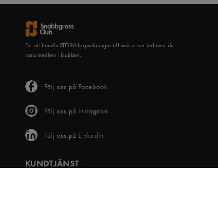
För att handla STORA förpackningar till små priser behöver du
vara medlem i klubben.
Följ oss på Facebook
Följ oss på Instagram
Följ oss på LinkedIn
KUNDTJÄNST
Frågor & svar
Våra villkor
Visselblåsartjänst