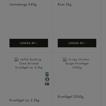
Kycklingfilé Tunna Skivor
Kyckling Skivad Stekt
Lönneberga
540g
Rose
2kg
LOGGA IN
LOGGA IN
Lårfilé Kyckling 12mm
Crispy Chicken Burger
Strimlad
Kronfågel
2500g
Kronfågel
ca: 2.5kg