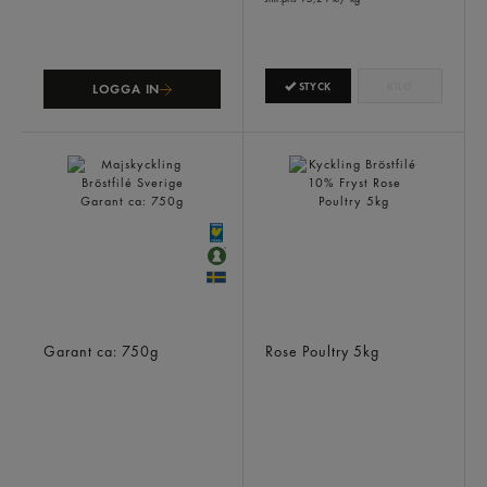
STYCK
KILO
LOGGA IN
Majskyckling Bröstfilé
Kyckling Bröstfilé 10%
Sverige
Fryst
Garant
ca: 750g
Rose Poultry
5kg