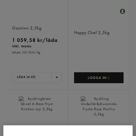
Kyckinginnerf Grillad
Kyckling Innerfilé Grillad
Gastrino
2,5kg
Fryst
Happy Chef
2,5kg
1 059,58 kr/låda
Inkl. moms
Jmf.pris 105,96 kr
/ kg
LÅDA (4 ST)
LOGGA IN