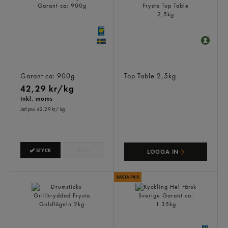
Kycklingben Färska
Kycklingspett Grillat
Sverige
Naturell Frysta
Garant
ca: 900g
Top Table
2,5kg
42,29 kr/kg
Inkl. moms
Jmf.pris 42,29 kr
/ kg
STYCK
KILO
LOGGA IN