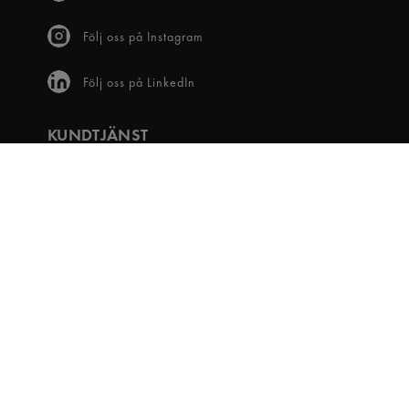
Följ oss på Instagram
Följ oss på LinkedIn
KUNDTJÄNST
Frågor & svar
Våra villkor
Visselblåsartjänst
Digital tillgänglighet
Bli medlem
OM OSS
Snabbgross Club
Hitta Butik