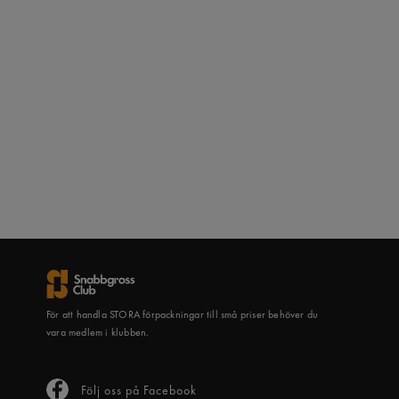
För att handla STORA förpackningar till små priser behöver du
vara medlem i klubben.
Följ oss på Facebook