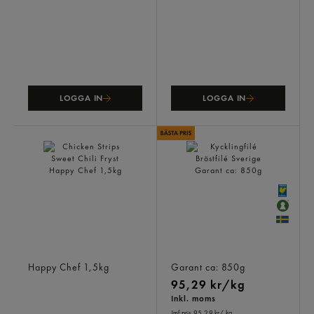
LOGGA IN
LOGGA IN
Chicken Strips Sweet Chili
Kycklingfilé Bröstfilé
Fryst
Sverige
Happy Chef
1,5kg
Garant
ca: 850g
95,29 kr/kg
Inkl. moms
Jmf.pris 95,29 kr
/ kg