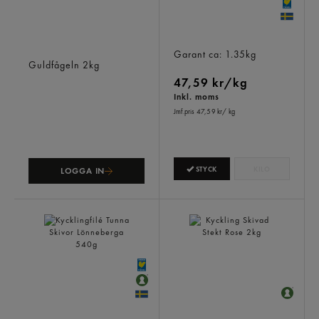
Drumsticks Grillkryddad
Kyckling Hel Färsk Sverige
Frysta
Garant
ca: 1.35kg
Guldfågeln
2kg
47,59 kr/kg
Inkl. moms
Jmf.pris 47,59 kr
/ kg
STYCK
KILO
LOGGA IN