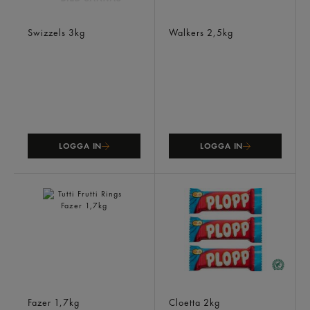
Banana Skids
Éclairs Banana Split
Swizzels
3kg
Walkers
2,5kg
LOGGA IN
LOGGA IN
Tutti Frutti Rings
Plopp Original Pick & Mix
Fazer
1,7kg
Cloetta
2kg