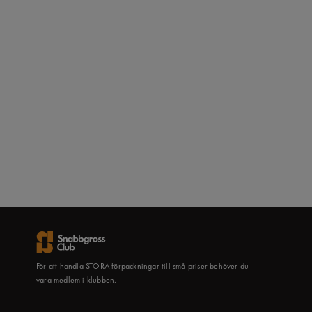
För att handla STORA förpackningar till små priser behöver du
vara medlem i klubben.