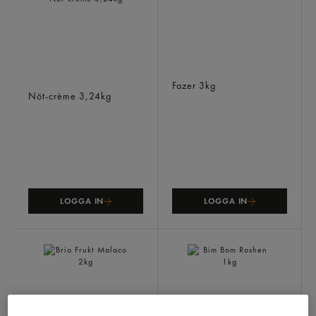
Jordnötter
Geisha
Honungsrostade
Fazer
3kg
Nöt-crème
3,24kg
LOGGA IN
LOGGA IN