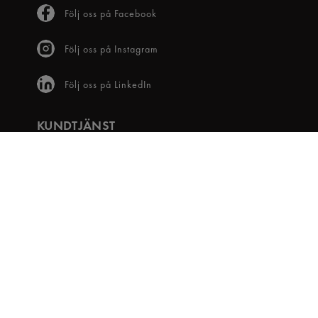
Följ oss på Facebook
Följ oss på Instagram
Följ oss på LinkedIn
KUNDTJÄNST
Frågor & svar
Våra villkor
Visselblåsartjänst
Digital tillgänglighet
Bli medlem
OM OSS
Snabbgross Club