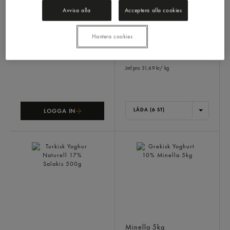
Avvisa alla
Acceptera alla cookies
Gräddfil 12%
Turkisk Yoghurt 10%
Arla Ko
3dl
Salakis
1kg
Hantera cookies
190,16 kr/låda
Inkl. moms
Jmf.pris 31,69 kr
/ kg
LÅDA (6 ST)
LOGGA IN
Turkisk Yoghur Naturell
Grekisk Yoghurt 10%
17%
Minella
5kg