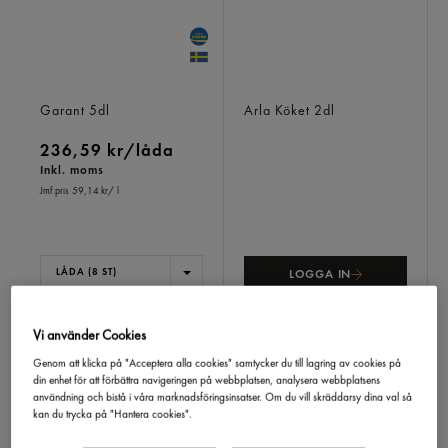
Crème Fraiche 32%
Crème Fraiche Lätt 13%
Garant
5dl
Arla Köket
2dl
236,59 kr/låda
Inkl. moms
Jmf.pris 59,14 kr
/ l
LÅDA (8 ST)
LOGGA IN
Vi använder Cookies
Genom att klicka på "Acceptera alla cookies" samtycker du till lagring av cookies på
din enhet för att förbättra navigeringen på webbplatsen, analysera webbplatsens
användning och bistå i våra marknadsföringsinsatser. Om du vill skräddarsy dina val så
kan du trycka på "Hantera cookies".