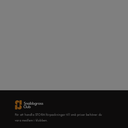
För att handla STORA förpackningar till små priser behöver du
vara medlem i klubben.