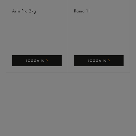
Crème Fraiche Lätt 13%
Fraiche 24%
Arla Pro
2kg
Rama
1l
LOGGA IN
LOGGA IN