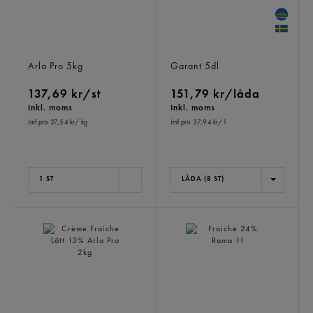
Turkisk Yoghurt 10%
Gräddfil 12%
Arla Pro
5kg
Garant
5dl
137,69 kr/st
151,79 kr/låda
Inkl. moms
Inkl. moms
Jmf.pris 27,54 kr
/ kg
Jmf.pris 37,94 kr
/ l
1 ST
LÅDA (8 ST)