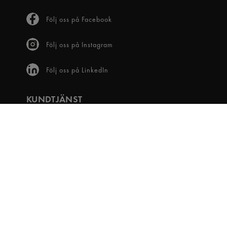
Följ oss på Facebook
Följ oss på Instagram
Följ oss på LinkedIn
KUNDTJÄNST
Frågor & svar
Våra villkor
Visselblåsartjänst
Digital tillgänglighet
Bli medlem
OM OSS