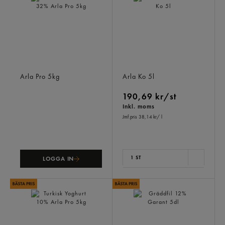
Crème Fraiche 32%
Gräddfil 12%
Arla Pro
5kg
Arla Ko
5l
190,69 kr/st
Inkl. moms
Jmf.pris 38,14 kr
/ l
1 ST
LOGGA IN