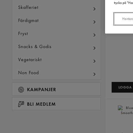
trycka på "Han
Skafferiet
Hanter
Färdigmat
Fryst
Snacks & Godis
Vegetariskt
Non Food
LOGGA I
KAMPANJER
BLI MEDLEM
Blueberry
Smoothie