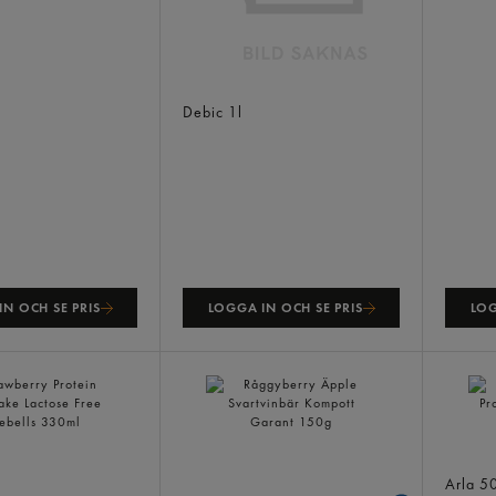
Crème Brûlée Bas
Debic
1l
N OCH SE PRIS
LOGGA IN OCH SE PRIS
LOG
Jordgu
y Protein
Råggyberry Äpple
Protei
 Lactose Free
Svartvinbär Kompott
Arla
5