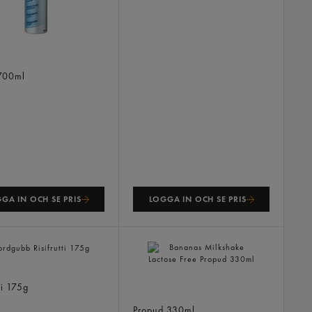
rädde Osötad Spray
700ml
GA IN OCH SE PRIS
LOGGA IN OCH SE PRIS
ubb
Bananas Milkshake Lactose
ti
175g
Free
Propud
330ml