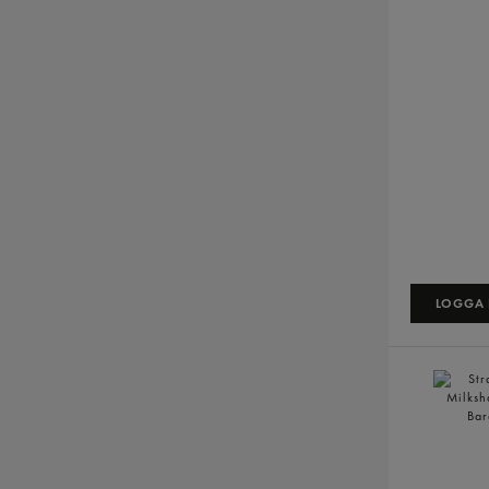
LOGGA I
Strawberr
Milkshake