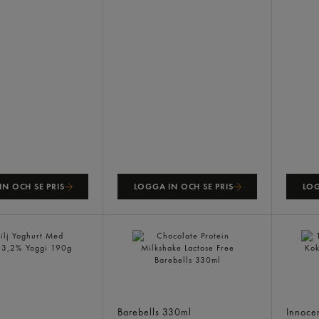
N OCH SE PRIS
LOGGA IN OCH SE PRIS
LOG
ghurt Med Granola
Chocolate Protein Milkshake
Tropic
Lactose Free
Kokos
Barebells
330ml
Innoce