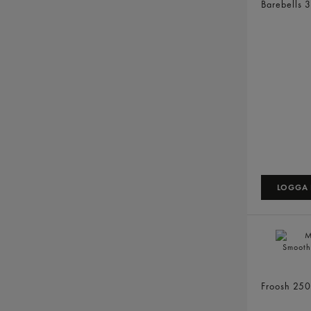
Barebells
3
LOGGA I
Mango Or
Froosh
250