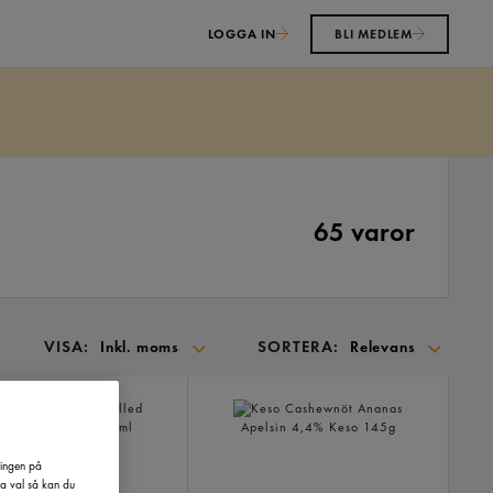
LOGGA IN
BLI MEDLEM
65 varor
VISA:
SORTERA:
Inkl. moms
Relevans
SORTERA
PÅ:
ringen på
l Macchi Chilled
Keso Cashewnöt Ananas
na val så kan du
Apelsin 4,4%