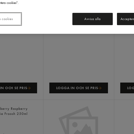
tera cookies".
Starbu
a cookies
Avvisa alla
Accepter
N OCH SE PRIS
LOGGA IN OCH SE PRIS
LOG
 Raspberry