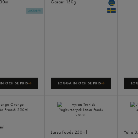
30ml
Garant
150g
N OCH SE PRIS
LOGGA IN OCH SE PRIS
LOG
ange Smoothie
Jordgu
ml
Ayran Turkisk Yoghurtdryck
Laktos
Larsa Foods
250ml
Yalla
3