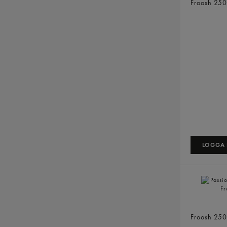
Froosh
250
LOGGA I
Passion P
Froosh
250