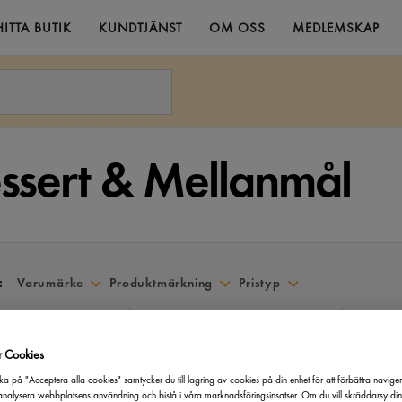
HITTA BUTIK
KUNDTJÄNST
OM OSS
MEDLEMSKAP
ssert & Mellanmål
:
Varumärke
Produktmärkning
Pristyp
r Cookies
ka på "Acceptera alla cookies" samtycker du till lagring av cookies på din enhet för att förbättra navige
ckyoghurt
Pink Lemonade Risifrutti
Carame
nalysera webbplatsens användning och bistå i våra marknadsföringsinsatser. Om du vill skräddarsy di
l
Risifrutti
175g
Coffee