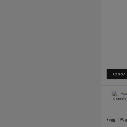
LOGGA I
Vanilj Yo
3,2%
Yoggi
190g