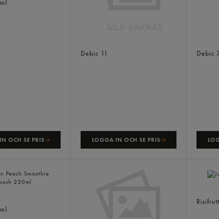
ml
Panna Cotta Bas
Vispg
Debic
1l
Debic
N OCH SE PRIS
LOGGA IN OCH SE PRIS
LOG
Jordg
each Smoothie
Risifrut
ml