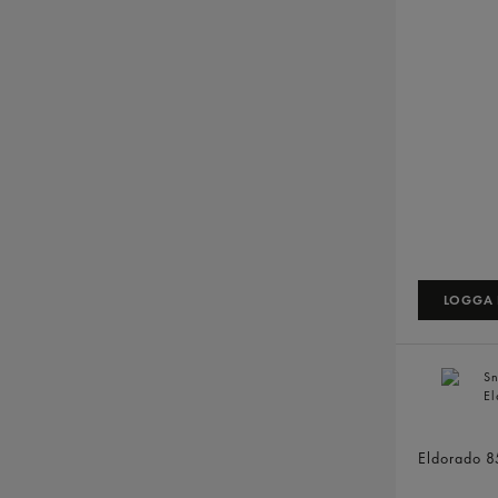
LOGGA I
Snabbnudl
Eldorado
8