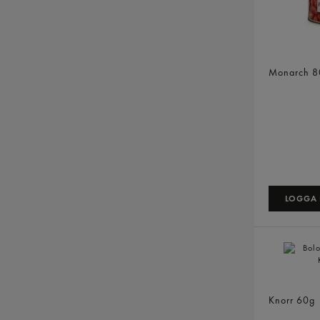
Kidneybö
Monarch
8
LOGGA I
Bolognese
Knorr
60g