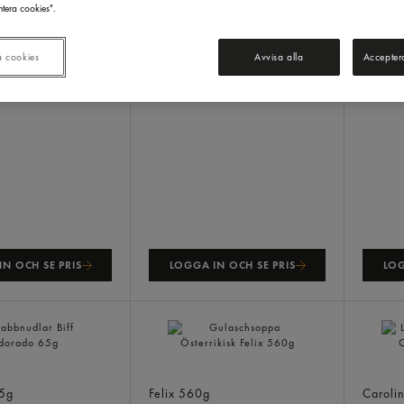
tera cookies".
a cookies
Avvisa alla
Accepter
N OCH SE PRIS
LOGGA IN OCH SE PRIS
LOG
ar Biff
Gulaschsoppa Österrikisk
Lasagn
5g
Felix
560g
Caroli