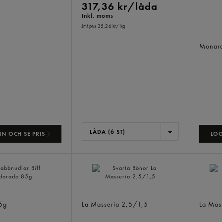
317,36 kr/låda
Inkl. moms
Jmf.pris 35,26 kr
/ kg
Garba
Monar
LÅDA (6 ST)
N OCH SE PRIS
LOG
ar Biff
Svarta Bönor
Vita B
5g
La Masseria
2,5/1,5
La Mas