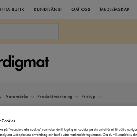
HITTA BUTIK
KUNDTJÄNST
OM OSS
MEDLEMSKAP
rdigmat
:
Varumärke
Produktmärkning
Pristyp
r Cookies
Ärtso
ka på "Acceptera alla cookies" samtycker du till lagring av cookies på din enhet för att förbättra navige
or Ekologiska
Kidneybönor Röda
Felix
2
nalysera webbplatsens användning och bistå i våra marknadsföringsinsatser. Om du vill skräddarsy di
230g
La Masseria
2,6/1,5