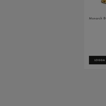
Smörböno
Monarch
8
LOGGA I