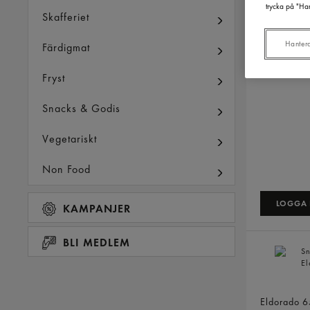
trycka på "Han
Skafferiet
Hanter
Färdigmat
Fryst
Snacks & Godis
Vegetariskt
Non Food
LOGGA I
KAMPANJER
BLI MEDLEM
Snabbnudl
Eldorado
6