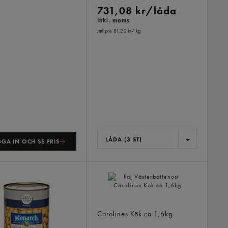
731,08 kr/låda
Inkl. moms
Jmf.pris 81,22 kr
/ kg
LÅDA (3 ST)
GA IN OCH SE PRIS
Paj Västerbottenost
Carolines Kök
ca 1,6kg