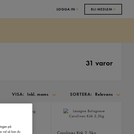
LOGGA IN
BLI MEDLEM
31 varor
VISA:
SORTERA:
Inkl. moms
Relevans
SORTERA
PÅ:
ppa
ringen på
Lasagne Bolognese
.9kg
na val så kan du
Carolines Kök
2,5kg