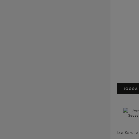
LOGGA I
Japanese 
Lee Kum L