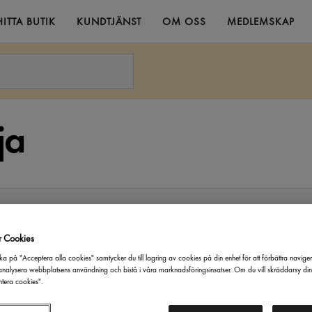
HITTA BUTIK
KUNDTJÄNST
OM OSS
MEDLEMSKAP
ja
:
Varumärke
r Cookies
ka på "Acceptera alla cookies" samtycker du till lagring av cookies på din enhet för att förbättra navige
nalysera webbplatsens användning och bistå i våra marknadsföringsinsatser. Om du vill skräddarsy di
tera cookies".
Collorit
 Japansk
Sojaså
Ekströms
165g
150ml
Kikko