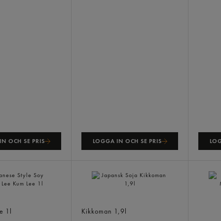
N OCH SE PRIS
LOGGA IN OCH SE PRIS
LOG
Style Soy Sauce
Japansk Soja
ee
1l
Kikkoman
1,9l
Dark 
Supre