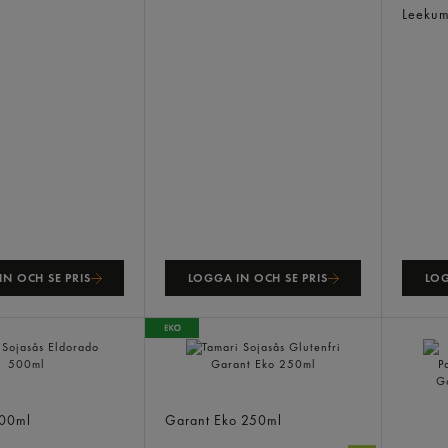
Leeku
N OCH SE PRIS
LOGGA IN OCH SE PRIS
LOG
sås
Tamari Sojasås Glutenfri
00ml
Garant Eko
250ml
Soy S
Portio