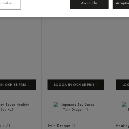
a cookies
Avvisa alla
Accepter
N OCH SE PRIS
LOGGA IN OCH SE PRIS
LOG
Sauce
Japanese Soy Sauce
Sweet
oy
4,5l
Twin Dragon
1l
Health