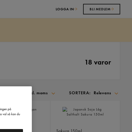
LOGGA IN
BLI MEDLEM
18 varor
VISA:
SORTERA:
Inkl. moms
Relevans
SORTERA
ringen på
PÅ:
na val så kan du
s Japansk Vegan
Japansk Soja Låg Salthalt
man
150ml
Sakura
150ml