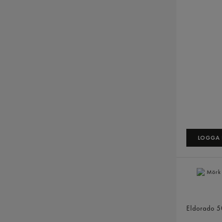
LOGGA I
Mörk Soja
Eldorado
5