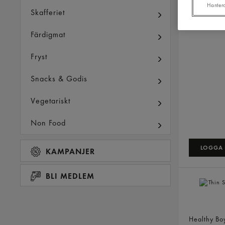
Hanter
Skafferiet
Färdigmat
Fryst
Snacks & Godis
Vegetariskt
Non Food
LOGGA I
KAMPANJER
BLI MEDLEM
Thin Soy 
Healthy B