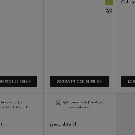
Golde
N OCH SE PRIS
LOGGA IN OCH SE PRIS
LOG
Soya Mushroom
Light Soysauce Premium
1l
Leekumkee
8l