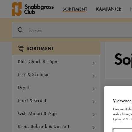
SORTIMENT
KAMPANJER
SÖK
VARA
I
VÅRT
SORTIMENT
SORTIMENT
So
Kött, Chark & Fågel
Fisk & Skaldjur
Dryck
FILTRERA PÅ
Frukt & Grönt
Vi använde
Genom att klic
Ost, Mejeri & Ägg
webbplatsen, a
trycka på "Han
Bröd, Bakverk & Dessert
Soy Sauce
Spicefield