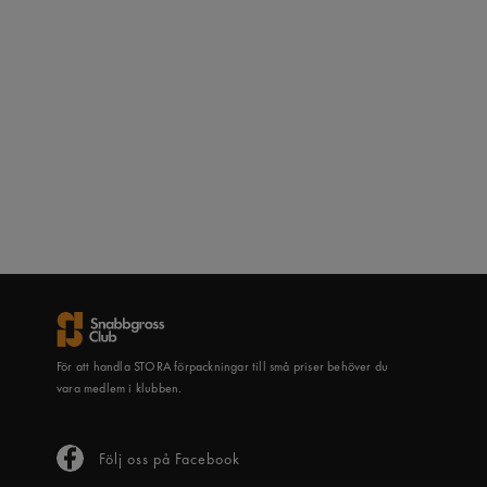
För att handla STORA förpackningar till små priser behöver du
vara medlem i klubben.
Följ oss på Facebook