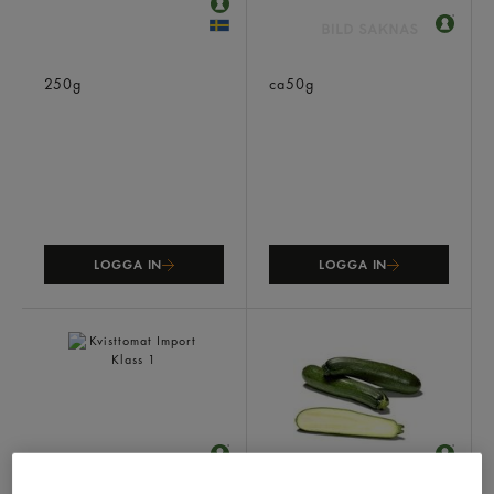
Snack-gurka Klass 1
Fransk Dragon I Ask
250g
ca50g
LOGGA IN
LOGGA IN