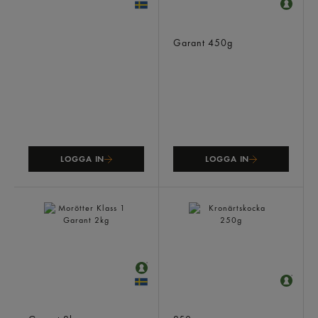
Lök Schalotten Klass 1
Majs Förkokt
Garant
450g
LOGGA IN
LOGGA IN
Morötter Klass 1
Kronärtskocka