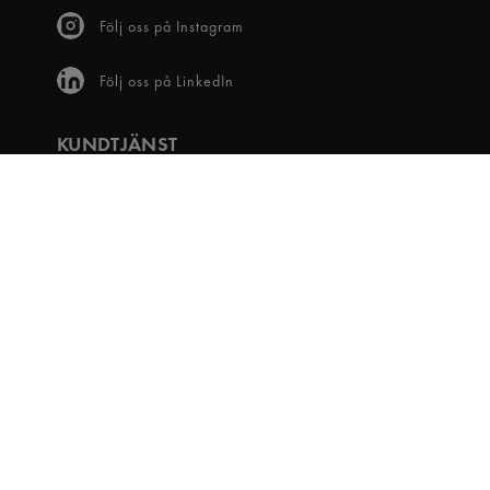
Följ oss på Instagram
Följ oss på LinkedIn
KUNDTJÄNST
Frågor & svar
Våra villkor
Visselblåsartjänst
Digital tillgänglighet
Bli medlem
OM OSS
Snabbgross Club
Hitta Butik