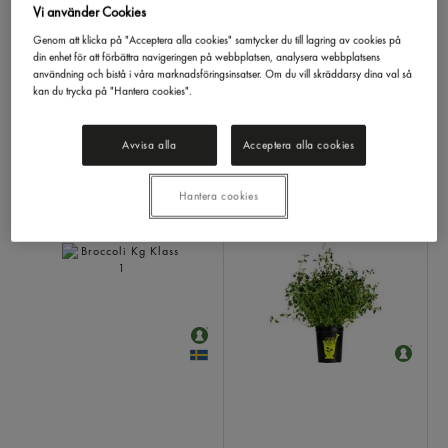
Kvisttomat Import Klass 1
Zucchini Grön Klass 1
Vi använder Cookies
Genom att klicka på "Acceptera alla cookies" samtycker du till lagring av cookies på
din enhet för att förbättra navigeringen på webbplatsen, analysera webbplatsens
användning och bistå i våra marknadsföringsinsatser. Om du vill skräddarsy dina val så
kan du trycka på "Hantera cookies".
Avvisa alla
Acceptera alla cookies
LOGGA IN
LOGGA IN
Hantera cookies
Broccoli Kg Klass 1
Timjan I Kruka