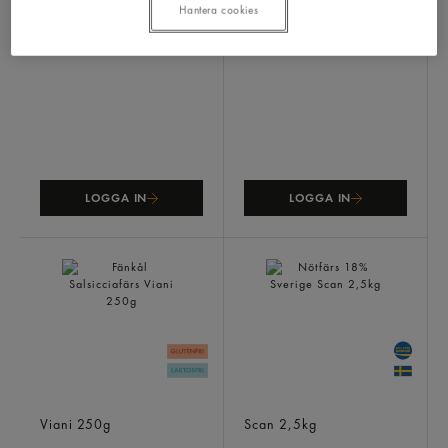
Hantera cookies
Högrevsfärs
Tryffel Salsicciafärs
Scan
1,5kg
Viani
250g
LOGGA IN
LOGGA IN
Fänkål Salsicciafärs
Nötfärs 18% Sverige
Viani
250g
Scan
2,5kg