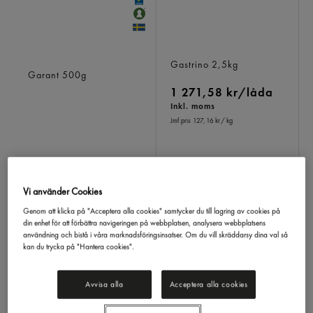
Kycklingfärs Naturell
Nötfärs 20% Import
Sverige
Gastrino
2,5kg
Garant
500g
1 271,58 kr/låda
Inkl. moms
Jmf.pris 127,16 kr
/ kg
LÅDA (4 ST)
LOGGA IN
Vi använder Cookies
Genom att klicka på "Acceptera alla cookies" samtycker du till lagring av cookies på
din enhet för att förbättra navigeringen på webbplatsen, analysera webbplatsens
användning och bistå i våra marknadsföringsinsatser. Om du vill skräddarsy dina val så
kan du trycka på "Hantera cookies".
Avvisa alla
Acceptera alla cookies