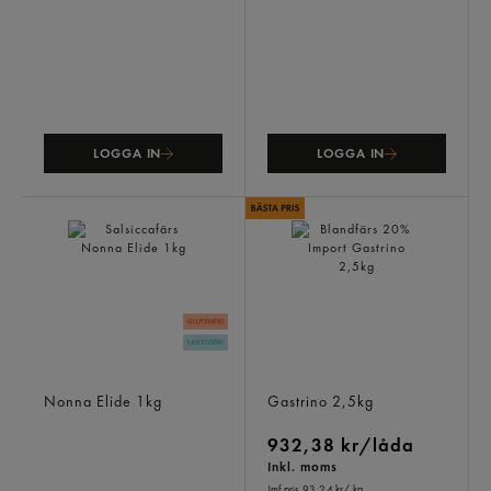
LOGGA IN
LOGGA IN
Salsiccafärs
Blandfärs 20% Import
Nonna Elide
1kg
Gastrino
2,5kg
932,38 kr/låda
Inkl. moms
Jmf.pris 93,24 kr
/ kg