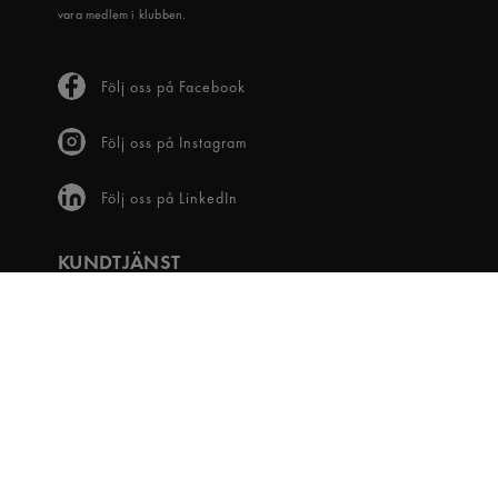
vara medlem i klubben.
Följ oss på Facebook
Följ oss på Instagram
Följ oss på LinkedIn
KUNDTJÄNST
Frågor & svar
Våra villkor
Visselblåsartjänst
Digital tillgänglighet
Bli medlem