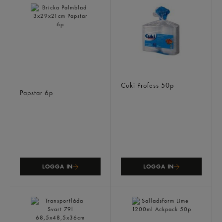
Bricka Palmblad
Form M Lock Plast 1000ml
3x29x21cm
Cuki Profess
50p
Papstar
6p
LOGGA IN
LOGGA IN