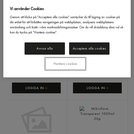
Vi använder Cookies
Genom att klicka på "Acceptera alla cookies" samtycker du till lagring av cookies på
din enhet för att förbättra navigeringen på webbplatsen, analysera webbplatsens
användning och bistå i våra marknadsföringsinsatser. Om du vill skräddarsy dina val så
kan du trycka på "Hantera cookies".
Fryspåsar 6l
Bakplåtspapper Anti-stick
Toppits
20p
18ark
Toppits
18p
Avvisa alla
Acceptera alla cookies
Hantera cookies
LOGGA IN
LOGGA IN