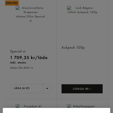
Aluminiumfolie Dispenser
Lock Bägare 100ml
44cmx150m
Ackpack
100p
Special
st
1 709,25 kr/låda
Inkl. moms
Jmf.pris 284,88 kr
/ st
LÅDA (6 ST)
LOGGA IN