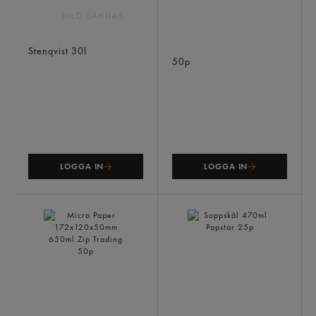
Pappkasse Brun
Mikroform Transparent
Stenqvist
30l
1000ml
50p
LOGGA IN
LOGGA IN
Micro Paper
Soppskål 470ml