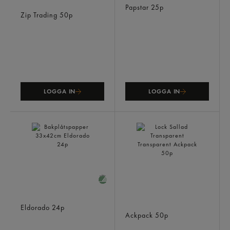
172x120x50mm 650ml
Papstar
25p
Zip Trading
50p
LOGGA IN
LOGGA IN
Bakplåtspapper 33x42cm
Lock Sallad Transparent
Eldorado
24p
Transparent
Ackpack
50p