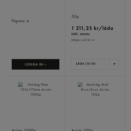
Transportbox Svart 46l
Aluminiumform 1,07l Lock
Epp 60x40x32cm
50p
Papstar
st
1 211,25 kr/låda
Inkl. moms
Jmf.pris 2,42 kr
/ st
LÅDA (10 ST)
LOGGA IN
Hotdog Påse 103x175mm
Mostråg Midi Brun/brun
Aristo
1000p
Aristo
100p