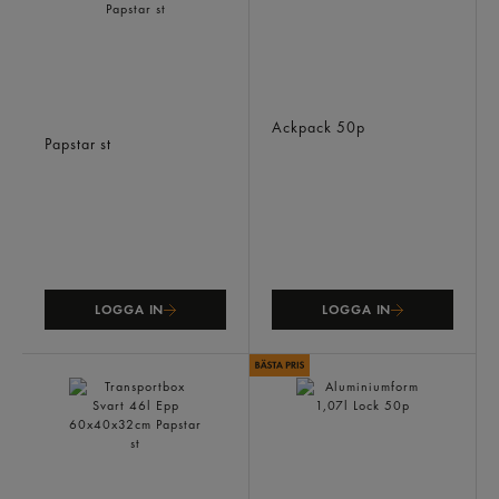
Transportlåda Svart 79l
Salladsform Lime 1200ml
68,5x48,5x36cm
Ackpack
50p
Papstar
st
LOGGA IN
LOGGA IN