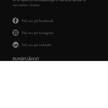
För att handla STORA förpackningar till små priser behöver du
vara medlem i klubben.
Följ oss på Facebook
Följ oss på Instagram
Följ oss på LinkedIn
KUNDTJÄNST
Frågor & svar
Våra villkor
Visselblåsartjänst
Digital tillgänglighet
Bli medlem