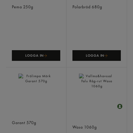
Pumpernickel
Tunnbröd För Korv Fryst
Pema
250g
Polarbröd
680g
LOGGA IN
LOGGA IN
Frölimpa Mörk
Vallmo&havssal Falu Råg-
Garant
570g
rut
Wasa
1060g