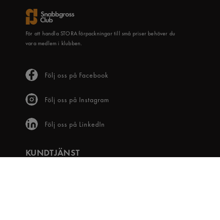
För att handla STORA förpackningar till små priser behöver du
vara medlem i klubben.
Följ oss på Facebook
Följ oss på Instagram
Följ oss på LinkedIn
KUNDTJÄNST
Frågor & svar
Våra villkor
Visselblåsartjänst
Digital tillgänglighet