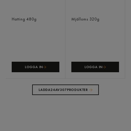
Pitabröd Frysta/6-pack
Gammeldags Tunnbröd
Hatting
480g
Mjälloms
320g
LOGGA IN
LOGGA IN
LADDA
24
AV
307
PRODUKTER