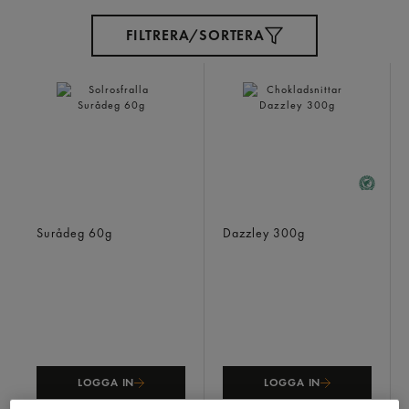
FILTRERA/SORTERA
Solrosfralla
Chokladsnittar
Surådeg
60g
Dazzley
300g
LOGGA IN
LOGGA IN