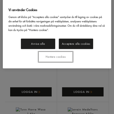
Vi använder Cookies
Genom att klicka på "Acceptera alla cookies" samtycker du till lagring av cookies på
din enhet för att förbättra navigeringen på webbplatsen, analysera webbplatsens
användning och bistå i våra marknadsföringsinsatser. Om du vill skräddarsy dina val så
kan du trycka på "Hantera cookies".
Avvisa alla
Acceptera alla cookies
Ostrost
Cheesecake Fryst
Garant
430g
Frödinge
1,4kg
Hantera cookies
LOGGA IN
LOGGA IN