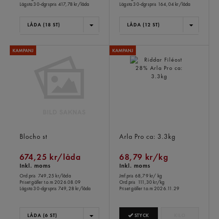
Lägsta 30-dgrspris
417,78 kr/låda
Lägsta 30-dgrspris
164,04 kr/låda
LÅDA (18 ST)
LÅDA (12 ST)
Skål Daisy 21cm
Riddar Filéost 28%
Blocho
st
Arla Pro
ca: 3.3kg
674,25 kr/låda
68,79 kr/kg
Inkl. moms
Inkl. moms
Ord.pris
749,25 kr/låda
Jmf.pris 68,79 kr
/ kg
Priset gäller t.o.m 2026.08.09
Ord.pris
111,30 kr/kg
Lägsta 30-dgrspris
749,28 kr/låda
Priset gäller t.o.m 2026.11.29
STYCK
KILO
LÅDA (6 ST)