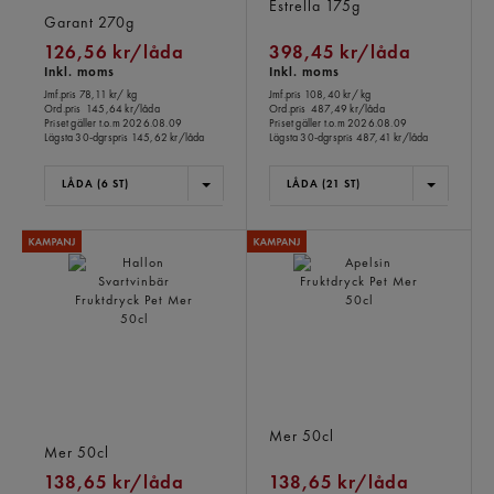
6-pack
Estrella
175g
Garant
270g
126,56 kr/låda
398,45 kr/låda
Inkl. moms
Inkl. moms
Jmf.pris 78,11 kr
/ kg
Jmf.pris 108,40 kr
/ kg
Ord.pris
145,64 kr/låda
Ord.pris
487,49 kr/låda
Priset gäller t.o.m 2026.08.09
Priset gäller t.o.m 2026.08.09
Lägsta 30-dgrspris
145,62 kr/låda
Lägsta 30-dgrspris
487,41 kr/låda
LÅDA (6 ST)
LÅDA (21 ST)
Hallon Svartvinbär
Apelsin Fruktdryck Pet
Fruktdryck Pet
Mer
50cl
Mer
50cl
138,65 kr/låda
138,65 kr/låda