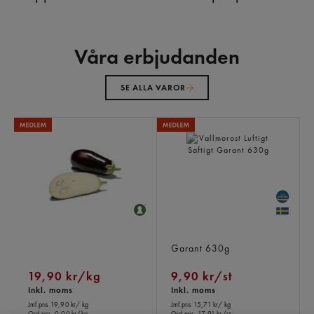
Våra erbjudanden
SE ALLA VAROR
Auberginer Klass 1
Vallmorost Luftigt Saftigt
Garant
630g
19,90 kr/kg
9,90 kr/st
Inkl. moms
Inkl. moms
Jmf.pris 19,90 kr
/ kg
Jmf.pris 15,71 kr
/ kg
Ord.pris
0,00 kr/kg
Ord.pris
17,91 kr/st