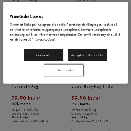
Max 3 köp
Max 7 köp
Priset gäller t.o.m 2026.08.09
Priset gäller t.o.m 2026.08.09
Vi använder Cookies
STYCK
KILO
1 ST
Genom att klicka på "Acceptera alla cookies" samtycker du till lagring av cookies på
din enhet för att förbättra navigeringen på webbplatsen, analysera webbplatsens
användning och bistå i våra marknadsföringsinsatser. Om du vill skräddarsy dina val så
kan du trycka på "Hantera cookies".
Avvisa alla
Acceptera alla cookies
Hantera cookies
Spansk Kräftor Medium
Barbecue Sauce
Fiskeriet
700g
Sweet Baby Ray
1,13g
79,90 kr/st
59,90 kr/st
Inkl. moms
Inkl. moms
Jmf.pris 114,15 kr
/ kg
Jmf.pris 53,01 kr
/ kg
Ord.pris
126,14 kr/st
Ord.pris
95,29 kr/st
Max 3 köp
Max 3 köp
Priset gäller t.o.m 2026.08.09
Priset gäller t.o.m 2026.08.09