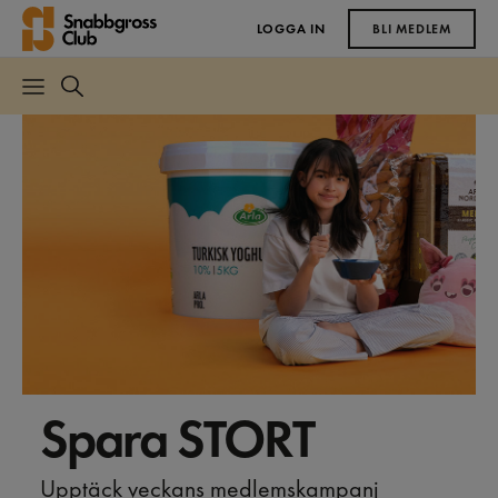
LOGGA IN
BLI MEDLEM
Spara STORT
Upptäck veckans medlemskampanj