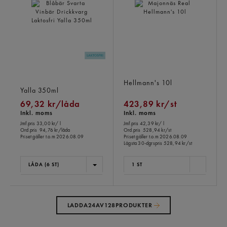
Blåbär Svarta Vinbär
Majonnäs Real
Drickkvarg Laktosfri
Hellmann's
10l
Yalla
350ml
69,32 kr/låda
423,89 kr/st
Inkl. moms
Inkl. moms
Jmf.pris 33,00 kr
/ l
Jmf.pris 42,39 kr
/ l
Ord.pris
94,76 kr/låda
Ord.pris
528,94 kr/st
Priset gäller t.o.m 2026.08.09
Priset gäller t.o.m 2026.08.09
Lägsta 30-dgrspris
528,94 kr/st
LÅDA (6 ST)
1 ST
LADDA
24
AV
128
PRODUKTER