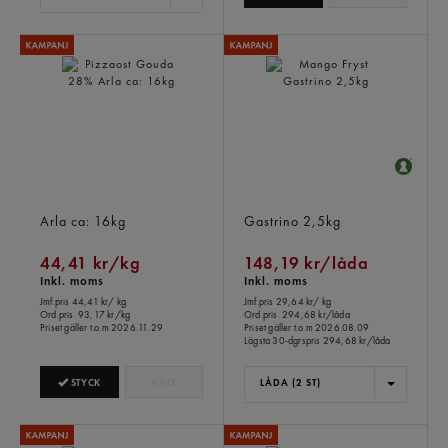
Pizzaost Gouda 28%
Mango Fryst
Arla
ca: 16kg
Gastrino
2,5kg
44,41 kr/kg
148,19 kr/låda
Inkl. moms
Inkl. moms
Jmf.pris 44,41 kr
/ kg
Jmf.pris 29,64 kr
/ kg
Ord.pris
93,17 kr/kg
Ord.pris
294,68 kr/låda
Priset gäller t.o.m 2026.11.29
Priset gäller t.o.m 2026.08.09
Lägsta 30-dgrspris
294,68 kr/låda
STYCK
KILO
LÅDA (2 ST)