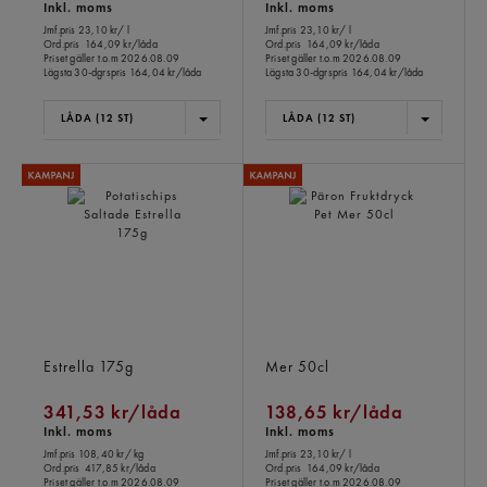
Inkl. moms
Inkl. moms
Jmf.pris 23,10 kr
/ l
Jmf.pris 23,10 kr
/ l
Ord.pris
164,09 kr/låda
Ord.pris
164,09 kr/låda
Priset gäller t.o.m 2026.08.09
Priset gäller t.o.m 2026.08.09
Lägsta 30-dgrspris
164,04 kr/låda
Lägsta 30-dgrspris
164,04 kr/låda
LÅDA (12 ST)
LÅDA (12 ST)
Potatischips Saltade
Päron Fruktdryck Pet
Estrella
175g
Mer
50cl
341,53 kr/låda
138,65 kr/låda
Inkl. moms
Inkl. moms
Jmf.pris 108,40 kr
/ kg
Jmf.pris 23,10 kr
/ l
Ord.pris
417,85 kr/låda
Ord.pris
164,09 kr/låda
Priset gäller t.o.m 2026.08.09
Priset gäller t.o.m 2026.08.09