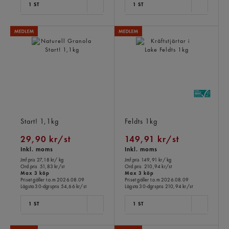
1 ST
1 ST
Naturell Granola
Kräftstjärtar i Lake
Start!
1,1kg
Feldts
1kg
29,90 kr/st
149,91 kr/st
Inkl. moms
Inkl. moms
Jmf.pris 27,18 kr
/ kg
Jmf.pris 149,91 kr
/ kg
Ord.pris
51,83 kr/st
Ord.pris
210,94 kr/st
Max 3 köp
Max 3 köp
Priset gäller t.o.m 2026.08.09
Priset gäller t.o.m 2026.08.09
Lägsta 30-dgrspris
54,66 kr/st
Lägsta 30-dgrspris
210,94 kr/st
1 ST
1 ST