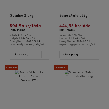
Kyckling Bröstfilé Skivad
Taco Spice Mix Original
Gastrino
2,5kg
Santa Maria
532g
804,96 kr/låda
444,56 kr/låda
Inkl. moms
Inkl. moms
Jmf.pris 80,50 kr
/ kg
Jmf.pris 139,27 kr
/ kg
Ord.pris
1 182,96 kr/låda
Ord.pris
1 011,24 kr/låda
Priset gäller t.o.m 2026.08.09
Priset gäller t.o.m 2026.08.09
Lägsta 30-dgrspris
805,16 kr/låda
Lägsta 30-dgrspris
1 011,24 kr/låda
LÅDA (4 ST)
LÅDA (6 ST)
Korvbröd Brioche Franska
Sourcream Onion Chips