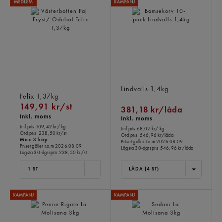
Västerbotten Paj Fryst/
Bamsekorv 10-pack
Odelad
Lindvalls
1,4kg
Felix
1,37kg
149,91 kr/st
381,18 kr/låda
Inkl. moms
Inkl. moms
Jmf.pris 109,42 kr
/ kg
Jmf.pris 68,07 kr
/ kg
Ord.pris
238,50 kr/st
Ord.pris
546,96 kr/låda
Max 3 köp
Priset gäller t.o.m 2026.08.09
Priset gäller t.o.m 2026.08.09
Lägsta 30-dgrspris
546,96 kr/låda
Lägsta 30-dgrspris
238,50 kr/st
1 ST
LÅDA (4 ST)