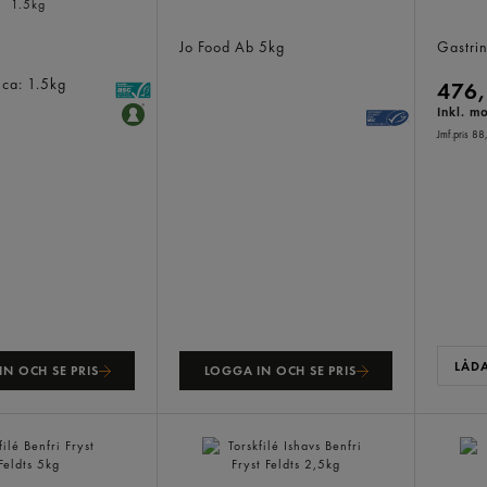
Rödspättafilé Panerad Fryst
Fish´n
Lax Naturell
Jo Food Ab
5kg
Gastri
g
ca: 1.5kg
476,
Inkl. m
Jmf.pris 88
LÅDA
N OCH SE PRIS
LOGGA IN OCH SE PRIS