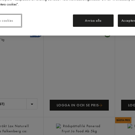
tera cookies".
ets
Alaska Pollockfilé
Kallrö
,8kg
Feldts
5kg
Falken
a cookies
Avvisa alla
Accepter
 kr/låda
/ kg
ST)
LOGGA IN OCH SE PRIS
LOG