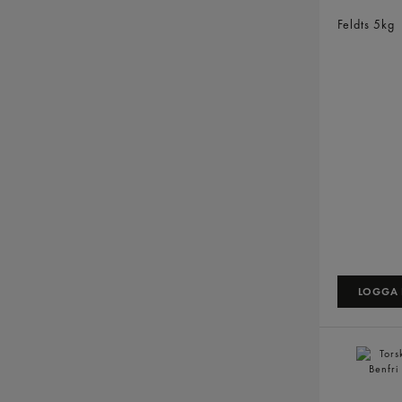
Kummel S
Feldts
5kg
LOGGA I