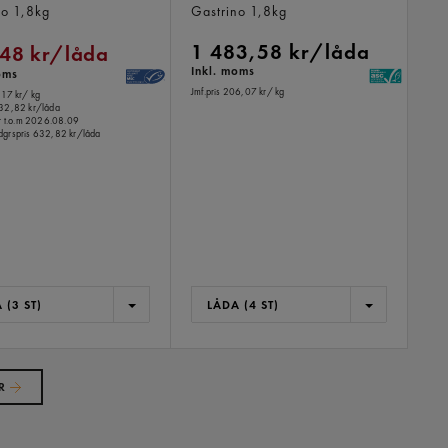
no
1,8kg
Gastrino
1,8kg
1 483,58 kr/låda
48 kr/låda
Inkl. moms
oms
Jmf.pris 206,07 kr
/ kg
,17 kr
/ kg
32,82 kr/låda
er t.o.m 2026.08.09
dgrspris
632,82 kr/låda
 (3 ST)
LÅDA (4 ST)
R