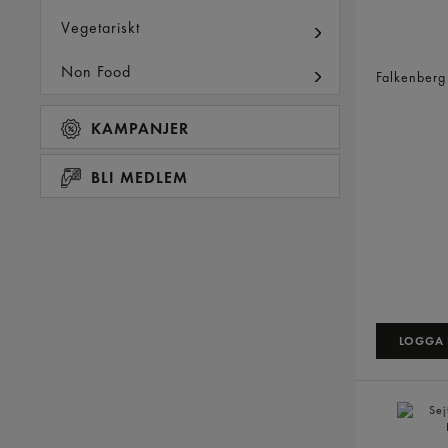
Vegetariskt
Varmrökt 
Helsida
Non Food
Falkenber
KAMPANJER
BLI MEDLEM
LOGGA I