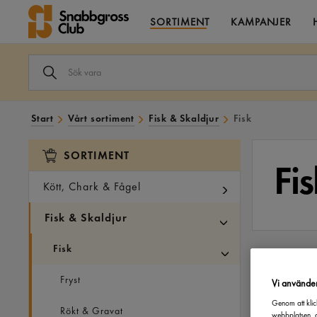
SORTIMENT
KAMPANJER
SÖK
VARA
I
VÅRT
SORTIMENT
Start
Vårt sortiment
Fisk & Skaldjur
Fisk
SORTIMENT
Fis
Kött, Chark & Fågel
Fisk & Skaldjur
Fisk
FILTRERA PÅ
Fryst
Vi använde
Genom att klic
Rökt & Gravat
webbplatsen, a