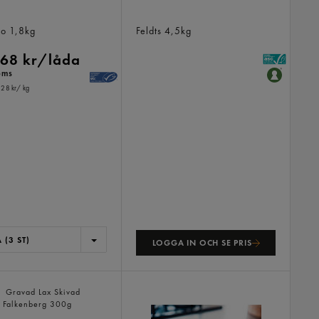
 Chips
Rödingfilé Med Skinn Fryst
no
1,8kg
Feldts
4,5kg
68 kr/låda
oms
,28 kr
/ kg
 (3 ST)
LOGGA IN OCH SE PRIS