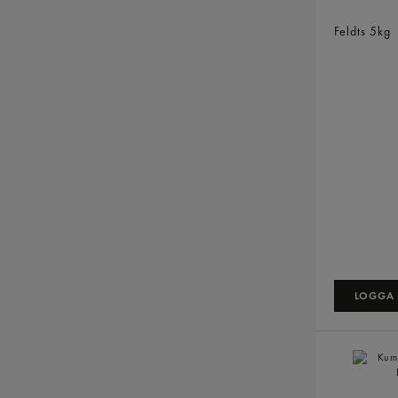
Sejfilé Ben
Feldts
5kg
LOGGA I