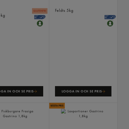
Spättafilé Stillahavet
 Pollock Filé
Sprödbakad
bakad Frysta
Feldts
5kg
5kg
GA IN OCH SE PRIS
LOGGA IN OCH SE PRIS
rgare Frasiga
Laxportioner