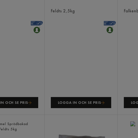
fri Fryst
Torskfilé Ishavs Benfri Fryst
Grava
Feldts
2,5kg
Falken
N OCH SE PRIS
LOGGA IN OCH SE PRIS
LOG