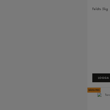
Torskrygg
Fryst
Feldts
5kg
LOGGA I
Torskbitar