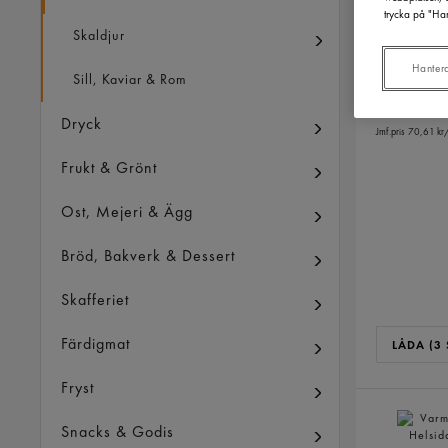
trycka på "Han
Fisk Nugg
Skaldjur
Gastrino
1
Hanter
Sill, Kaviar & Rom
381,28
Inkl. moms
Dryck
Jmf.pris 70,61 kr
Frukt & Grönt
Ost, Mejeri & Ägg
Bröd, Bakverk & Dessert
Skafferiet
Färdigmat
LÅDA (3 
Fryst
Snacks & Godis