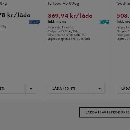
,8kg
Jo Food Ab
800g
Gastri
78 kr/låda
369,94 kr/låda
508,
Inkl. moms
Inkl. m
r
/ kg
Jmf.pris 46,24 kr
/ kg
Jmf.pris 94
Ord.pris
475,94 kr/låda
Ord.pris
6
Priset gäller t.o.m 2026.08.09
Priset gäll
Lägsta 30-dgrspris
475,90 kr/låda
Lägsta 30-
ST)
LÅDA (10 ST)
LÅDA
LADDA
18
AV
18
PRODUKTE