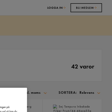
LOGGA IN
BLI MEDLEM
42 varor
VISA:
SORTERA:
Inkl. moms
Relevans
SORTERA
PÅ:
ringen på
na val så kan du