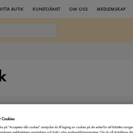
HITTA BUTIK
KUNDTJÄNST
OM OSS
MEDLEMSKAP
k
:
Varumärke
Produktmärkning
Pristyp
r Cookies
ka på "Acceptera alla cookies" samtycker du till lagring av cookies på din enhet för att förbättra navige
nalysera webbplatsens användning och bistå i våra marknadsföringsinsatser. Om du vill skräddarsy di