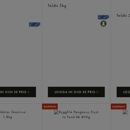
 Med Skinn Benfri
Sejfilé Sprödbakad Fryst
Feldts
5kg
Alaska
Spröd
Feldts
N OCH SE PRIS
LOGGA IN OCH SE PRIS
LOG
Ryggfilé Pangasius Fryst
Fiskbu