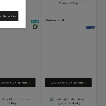
kt Lax
berg
ca: 1.5kg
Sej Tempura Inbakade Filéer
Fryst/44-46xca55g
a alla cookies
Merhav
2,5kg
GA IN OCH SE PRIS
LOGGA IN OCH SE PRIS