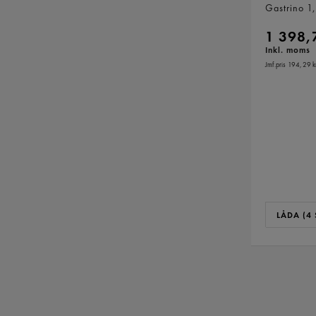
Gastrino
1
1 398,
Inkl. moms
Jmf.pris 194,29 k
LÅDA (4 