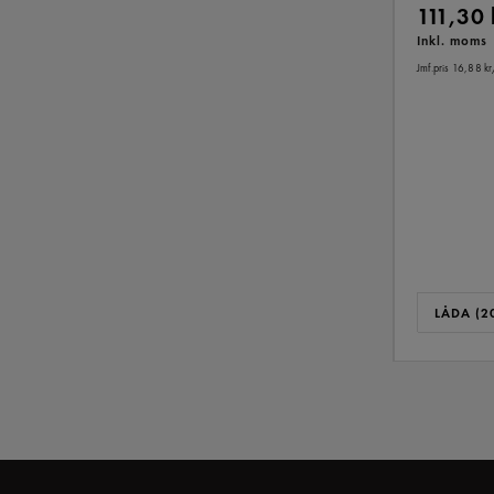
111,30
Inkl. moms
Jmf.pris 16,88 kr
LÅDA (20