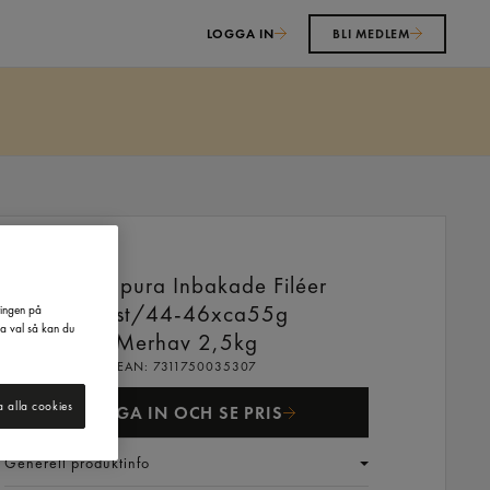
LOGGA IN
BLI MEDLEM
Sej Tempura Inbakade Filéer
Fryst/44-46xca55g
ringen på
na val så kan du
Merhav
2,5kg
EAN:
7311750035307
a alla cookies
LOGGA IN OCH SE PRIS
Generell produktinfo