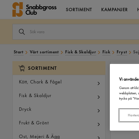
SORTIMENT
KAMPANJER
SÖK
VARA
I
VÅRT
SORTIMENT
Start
Vårt sortiment
Fisk & Skaldjur
Fisk
Fryst
Se
SORTIMENT
Vi använde
Kött, Chark & Fågel
Genom att klic
webbplatsen, a
Fisk & Skaldjur
trycka på "Han
Dryck
Hanter
Frukt & Grönt
Ost, Mejeri & Ägg