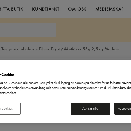
HITTA BUTIK
KUNDTJÄNST
OM OSS
MEDLEMSKAP
j Tempura Inbakade Filéer Fryst/44-46xca55g 2,5kg Merhav
r Cookies
ka på "Acceptera alla cookies" samtycker du till lagring av cookies på din enhet för att förbättra navige
nalysera webbplatsens användning och bistå i våra marknadsföringsinsatser. Om du vill skräddarsy di
tera cookies".
a cookies
Avvisa alla
Accepter