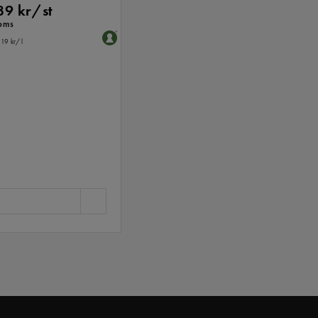
89 kr/st
moms
,19 kr
/ l