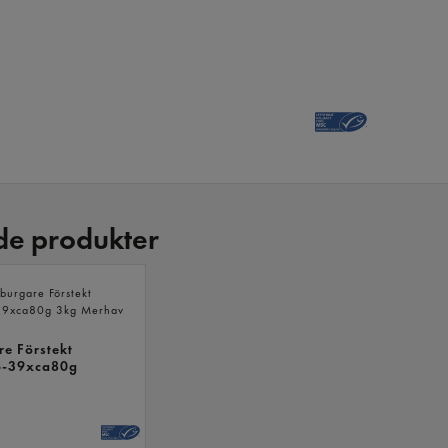
de produkter
LIKNANDE
PRODUKTER
re Förstekt
6-39xca80g