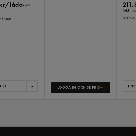
 kr/låda
211,
+ pant
Inkl. 
Jmf.pris 21
/ l
+ pant
 ST)
1 ST
LOGGA IN OCH SE PRIS