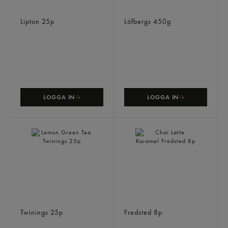
Blackcurrant Refresh Svart
Jubileum Lätt Mörkrost
Te
Bryggkaffe
Lipton
25p
Löfbergs
450g
LOGGA IN
LOGGA IN
Lemon Green Tea
Chai Latte Karamel
Twinings
25p
Fredsted
8p