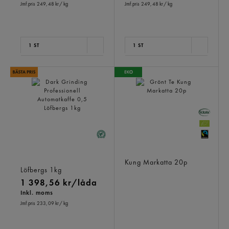
Jmf.pris 249,48 kr
/ kg
Jmf.pris 249,48 kr
/ kg
1 ST
1 ST
Dark Grinding
Grönt Te
Professionell
Kung Markatta
20p
Automatkaffe 0,5
Löfbergs
1kg
1 398,56 kr/låda
Inkl. moms
Jmf.pris 233,09 kr
/ kg