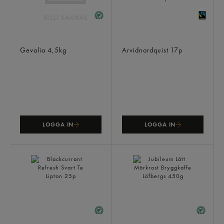
Kaffe 1853 Mörkrost
Äppellund Skandinavisk
Bryggkaffe 18x250g
Twist Grönt Te Äppl/hon
Gevalia
4,5kg
Ft
Arvidnordquist
17p
LOGGA IN
LOGGA IN