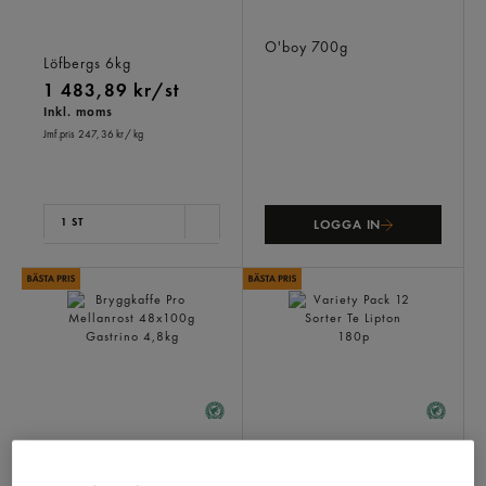
Dark Professional Maskin
O'boy Original
1,5/60x100g
O'boy
700g
Löfbergs
6kg
1 483,89 kr/st
Inkl. moms
Jmf.pris 247,36 kr
/ kg
1 ST
LOGGA IN
Bryggkaffe Pro Mellanrost
Variety Pack 12 Sorter Te
48x100g
Lipton
180p