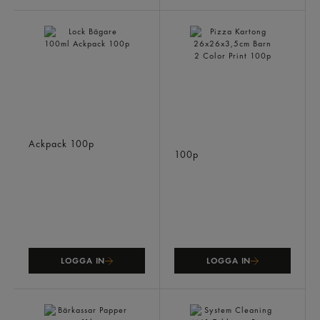
Lock Bägare 100ml
Pizza Kartong
Ackpack
100p
26x26x3,5cm Barn 2
Color Print
100p
LOGGA IN
LOGGA IN