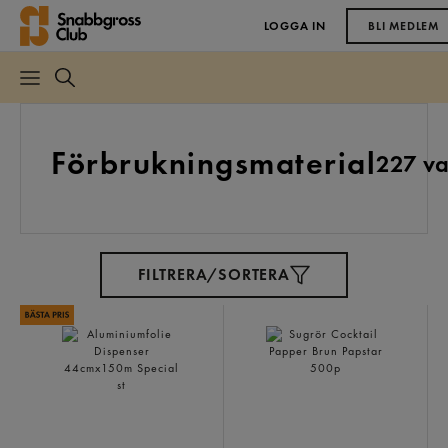
LOGGA IN
BLI MEDLEM
Förbrukningsmaterial
227 va
FILTRERA/SORTERA