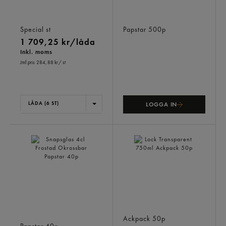
Aluminiumfolie Dispenser
Sugrör Cocktail Papper
44cmx150m
Brun
Special
st
Papstar
500p
1 709,25 kr/låda
Inkl. moms
Jmf.pris 284,88 kr
/ st
LÅDA (6 ST)
LOGGA IN
Snapsglas 4cl Frostad
Lock Transparent 750ml
Okrossbar
Ackpack
50p