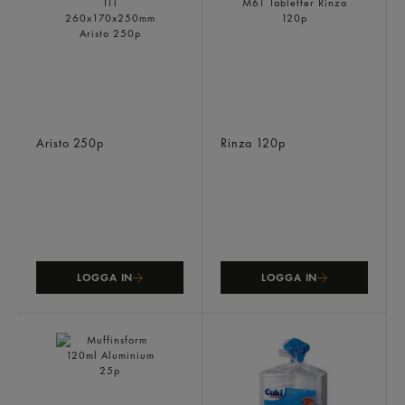
Bärkassar Papper 11l
System Cleaning M61
260x170x250mm
Tabletter
Aristo
250p
Rinza
120p
LOGGA IN
LOGGA IN