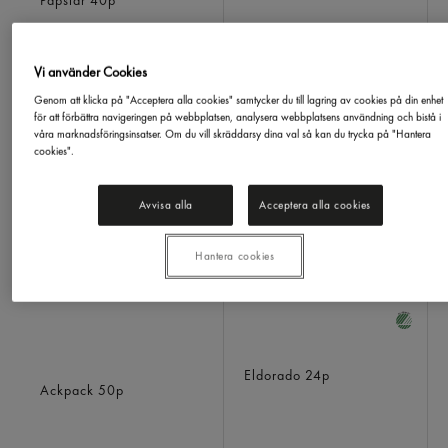
Papstar
40p
Vi använder Cookies
Genom att klicka på "Acceptera alla cookies" samtycker du till lagring av cookies på din enhet
för att förbättra navigeringen på webbplatsen, analysera webbplatsens användning och bistå i
våra marknadsföringsinsatser. Om du vill skräddarsy dina val så kan du trycka på "Hantera
LOGGA IN
LOGGA IN
cookies".
Avvisa alla
Acceptera alla cookies
Hantera cookies
Lock Sallad Transparent
Bakplåtspapper 33x42cm
Transparent
Eldorado
24p
Ackpack
50p