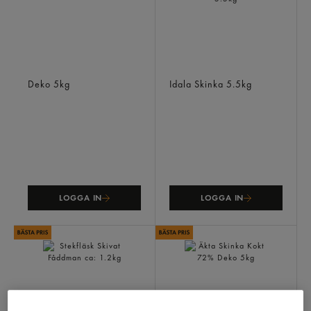
Pizzaskinka 55%
Pizzaskinka Kokt 65%
Deko
5kg
Idala Skinka
5.5kg
LOGGA IN
LOGGA IN