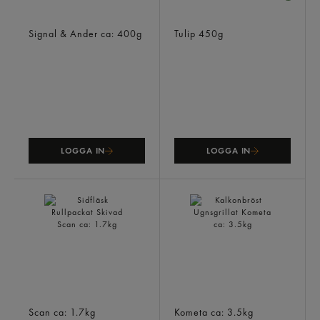
Rökt Sidfläsk Med Svål Bit
Rökt Skinka Strimlad
Signal & Ander
ca: 400g
Tulip
450g
LOGGA IN
LOGGA IN
Sidfläsk Rullpackat Skivad
Kalkonbröst Ugnsgrillat
Scan
ca: 1.7kg
Kometa
ca: 3.5kg