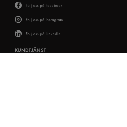
Följ oss på Facebook
Följ oss på Instagram
Följ oss på LinkedIn
KUNDTJÄNST
Frågor & svar
Våra villkor
Visselblåsartjänst
Digital tillgänglighet
Bli medlem
OM OSS
Snabbgross Club