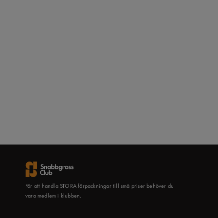
För att handla STORA förpackningar till små priser behöver du
vara medlem i klubben.