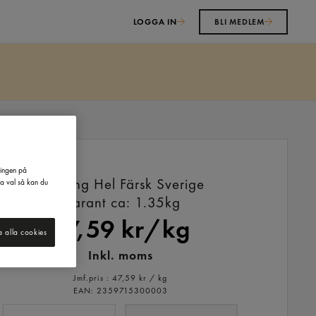
LOGGA IN
BLI MEDLEM
ringen på
Kyckling Hel Färsk Sverige
na val så kan du
Garant
ca: 1.35kg
47,59 kr/kg
a alla cookies
Inkl. moms
Jmf.pris : 47,59 kr /
kg
EAN:
2359715300003