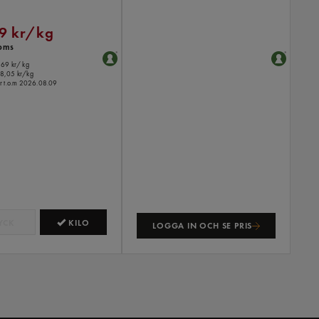
9 kr/kg
moms
,69 kr
/ kg
8,05 kr/kg
ler t.o.m 2026.08.09
YCK
KILO
LOGGA IN OCH SE PRIS