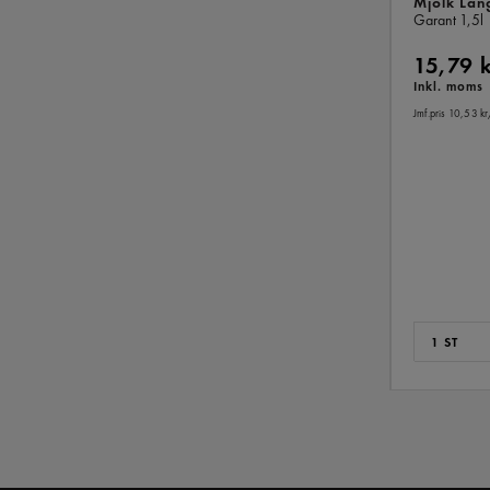
Mjölk Län
Garant
1,5l
15,79 
Inkl. moms
Jmf.pris 10,53 kr
1 ST