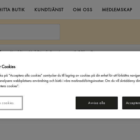
HITTA BUTIK
KUNDTJÄNST
OM OSS
MEDLEMSKAP
kt
Kyckling Hel Färsk Sverige ca: 1.35kg Garant
r Cookies
ka på "Acceptera alla cookies" samtycker du till lagring av cookies på din enhet för att förbättra navige
nalysera webbplatsens användning och bistå i våra marknadsföringsinsatser. Om du vill skräddarsy di
tera cookies".
a cookies
Avvisa alla
Accepter