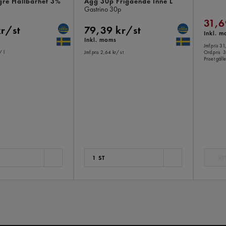
gre Hållbarhet 3%
Ägg 30p Frigående Inne L
Gastrino
30p
31,6
kr/st
79,39 kr/st
Inkl. 
Inkl. moms
Jmf.pris 31
/ l
Jmf.pris 2,64 kr
/ st
Ord.pris
3
Priset gäl
1 ST
ST