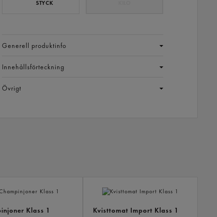
STYCK
KILO
Generell produktinfo
Innehållsförteckning
Övrigt
ANDR
KÖPTE
ÄVEN
njoner Klass 1
Kvisttomat Import Klass 1