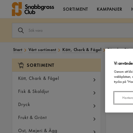
SORTIMENT
KAMPANJER
SÖK
VARA
I
VÅRT
SORTIMENT
Start
Vårt sortiment
Kött, Chark & Fågel
Fågel
Färs
Vi använde
SORTIMENT
Genom att klic
webbplatsen, a
Kött, Chark & Fågel
trycka på "Han
Fisk & Skaldjur
Hanter
Dryck
Frukt & Grönt
Ost, Mejeri & Ägg