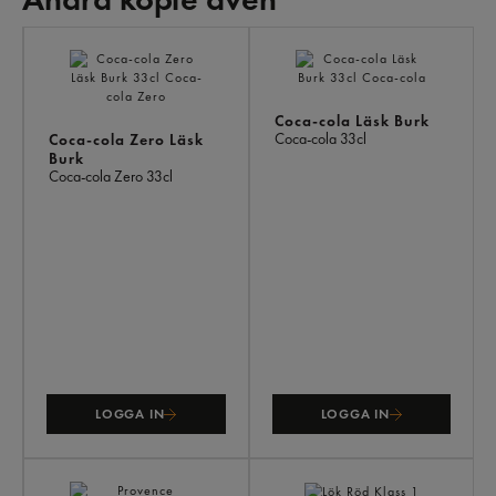
AN
KÖ
ÄV
Coca-cola Läsk Burk
Coca-cola
33cl
Coca-cola Zero Läsk
Burk
Coca-cola Zero
33cl
LOGGA IN
LOGGA IN