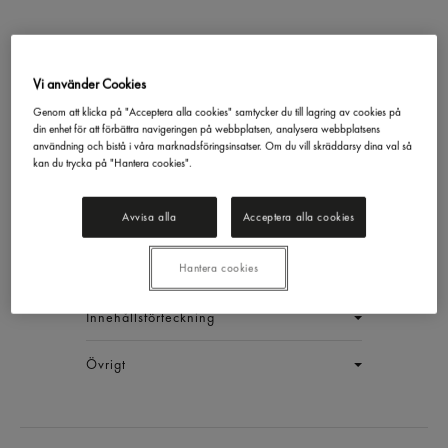
Vi använder Cookies
Salladskrydda Italiensk
Genom att klicka på "Acceptera alla cookies" samtycker du till lagring av cookies på
din enhet för att förbättra navigeringen på webbplatsen, analysera webbplatsens
Burk
användning och bistå i våra marknadsföringsinsatser. Om du vill skräddarsy dina val så
Santa Maria
300g
kan du trycka på "Hantera cookies".
EAN:
17311311025973
Avvisa alla
Acceptera alla cookies
LOGGA IN
Hantera cookies
Generell produktinfo
Innehållsförteckning
Övrigt