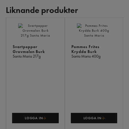
Liknande produkter
LI
PR
Svartpeppar
Pommes Frites
Grovmalen Burk
Krydda Burk
Santa Maria
217g
Santa Maria
400g
LOGGA IN
LOGGA IN