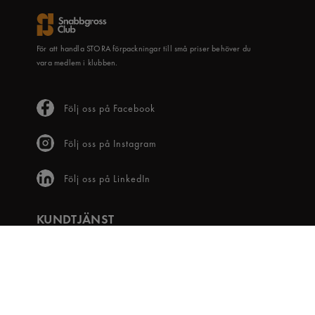
För att handla STORA förpackningar till små priser behöver du
vara medlem i klubben.
Följ oss på Facebook
Följ oss på Instagram
Följ oss på LinkedIn
KUNDTJÄNST
Frågor & svar
Våra villkor
Visselblåsartjänst
Digital tillgänglighet