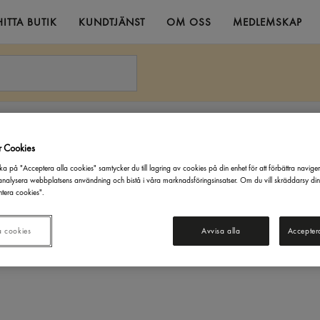
HITTA BUTIK
KUNDTJÄNST
OM OSS
MEDLEMSKAP
kt
Kyckling Lårfilé ca: 2.5kg Kronfågel
r Cookies
ka på "Acceptera alla cookies" samtycker du till lagring av cookies på din enhet för att förbättra navige
nalysera webbplatsens användning och bistå i våra marknadsföringsinsatser. Om du vill skräddarsy di
tera cookies".
a cookies
Avvisa alla
Accepter