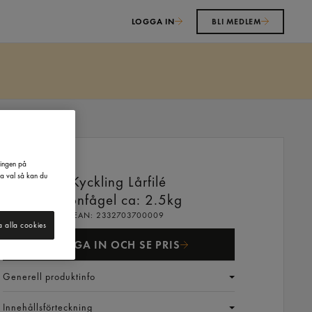
LOGGA IN
BLI MEDLEM
ringen på
na val så kan du
Kyckling Lårfilé
Kronfågel
ca: 2.5kg
EAN:
2332703700009
a alla cookies
LOGGA IN OCH SE PRIS
Generell produktinfo
Innehållsförteckning