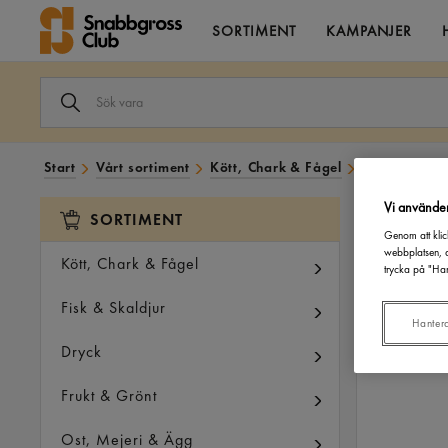
SORTIMENT
KAMPANJER
SÖK
VARA
I
VÅRT
SORTIMENT
Start
Vårt sortiment
Kött, Chark & Fågel
Fågel
Färs
Vi använde
SORTIMENT
Genom att klic
webbplatsen, a
Kött, Chark & Fågel
trycka på "Han
Fisk & Skaldjur
Hanter
Dryck
Frukt & Grönt
Ost, Mejeri & Ägg