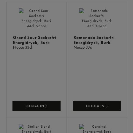
LI
PR
Grand Sour Sockerfri
Ramonade Sockerfri
Energidryck, Burk
Energidryck, Burk
Nocco
33cl
Nocco
33cl
LOGGA IN
LOGGA IN