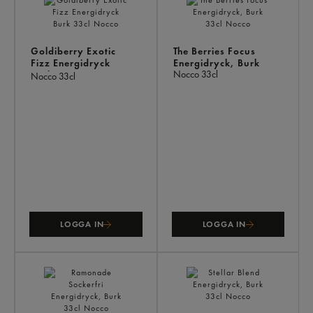
ÄV
Goldiberry Exotic
The Berries Focus
Fizz Energidryck
Energidryck, Burk
Nocco
33cl
Burk
Nocco
33cl
LOGGA IN
LOGGA IN