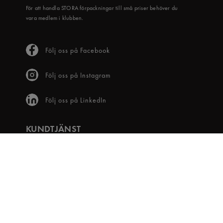
För att handla STORA förpackningar till små priser behöver du
vara medlem i klubben.
Följ oss på Facebook
Följ oss på Instagram
Följ oss på LinkedIn
KUNDTJÄNST
Frågor & svar
Våra villkor
Visselblåsartjänst
Digital tillgänglighet
Bli medlem