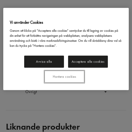
Vi använder Cookies
Passionite Energidryck Burk
Nocco
33cl
Genom att klicka på "Acceptera alla cookies" samtycker du till lagring av cookies på
din enhet för att förbättra navigeringen på webbplatsen, analysera webbplatsens
EAN:
27340131606236
användning och bistå i våra marknadsföringsinsatser. Om du vill skräddarsy dina val så
kan du trycka på "Hantera cookies".
LOGGA IN
Avvisa alla
Acceptera alla cookies
Generell produktinfo
Hantera cookies
Innehållsförteckning
Övrigt
Liknande produkter