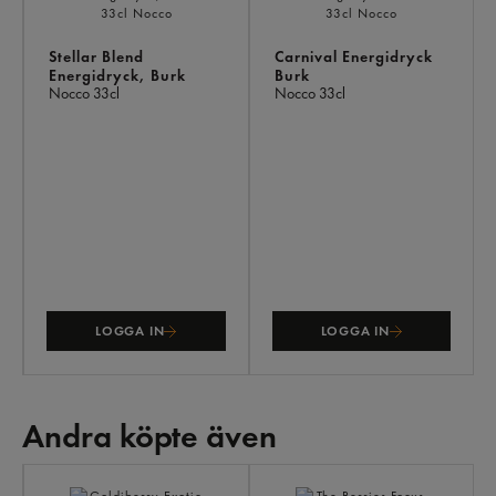
Stellar Blend
Carnival Energidryck
Energidryck, Burk
Burk
Nocco
33cl
Nocco
33cl
LOGGA IN
LOGGA IN
Andra köpte även
AN
KÖ