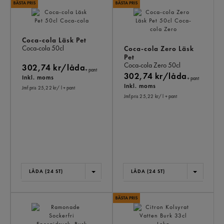
AN
KÖ
ÄV
Coca-cola Läsk Pet
Coca-cola
50cl
Coca-cola Zero Läsk
Pet
Coca-cola Zero
50cl
302,74 kr/låda
+ pant
302,74 kr/låda
Inkl. moms
+ pant
Inkl. moms
Jmf.pris 25,22 kr
/ l
+ pant
Jmf.pris 25,22 kr
/ l
+ pant
LÅDA (24 ST)
LÅDA (24 ST)