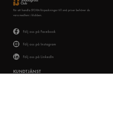
För att handla STORA förpackningar till små priser behöver du
vara medlem i klubben.
Följ oss på Facebook
Följ oss på Instagram
Följ oss på LinkedIn
KUNDTJÄNST
Frågor & svar
Våra villkor
Visselblåsartjänst
Digital tillgänglighet