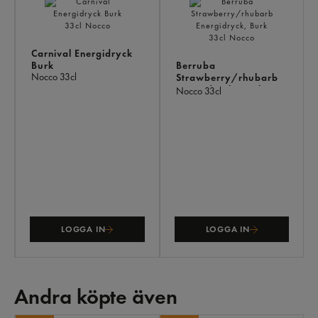
Carnival Energidryck
Burk
Berruba
Nocco
33cl
Strawberry/rhubarb
Energidryck, Burk
Nocco
33cl
LOGGA IN
LOGGA IN
Andra köpte även