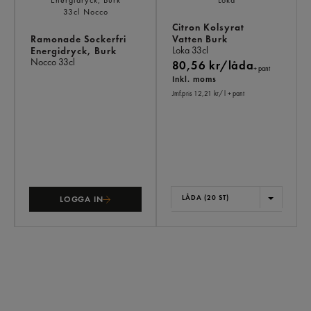
Citron Kolsyrat
Ramonade Sockerfri
Vatten Burk
Loka
33cl
Energidryck, Burk
Nocco
33cl
80,56 kr/låda
+ pant
Inkl. moms
Jmf.pris 12,21 kr
/ l
+ pant
LÅDA (20 ST)
LOGGA IN