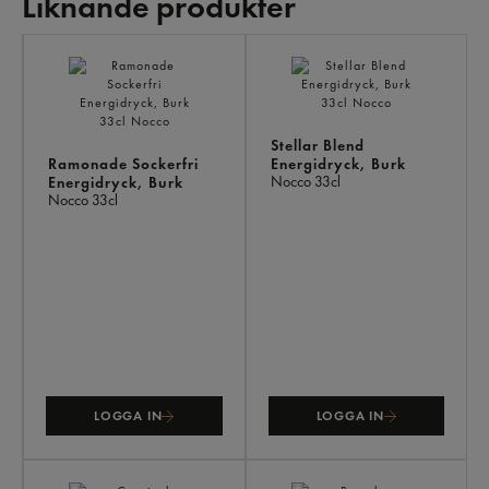
Liknande produkter
LI
PR
Stellar Blend
Ramonade Sockerfri
Energidryck, Burk
Nocco
33cl
Energidryck, Burk
Nocco
33cl
LOGGA IN
LOGGA IN