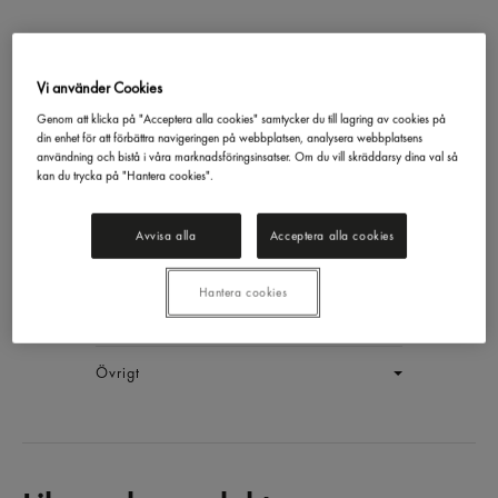
Grand Sour Sockerfri
Vi använder Cookies
Energidryck, Burk
Genom att klicka på "Acceptera alla cookies" samtycker du till lagring av cookies på
din enhet för att förbättra navigeringen på webbplatsen, analysera webbplatsens
Nocco
33cl
användning och bistå i våra marknadsföringsinsatser. Om du vill skräddarsy dina val så
EAN:
27340131604553
kan du trycka på "Hantera cookies".
LOGGA IN
Avvisa alla
Acceptera alla cookies
Generell produktinfo
Hantera cookies
Innehållsförteckning
Övrigt