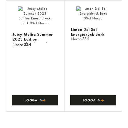
Limon Del Sol
Juicy Melba Summer
Energidryck Burk
Nocco
33cl
2023 Edition
Energidryck, Burk
Nocco
33cl
LOGGA IN
LOGGA IN