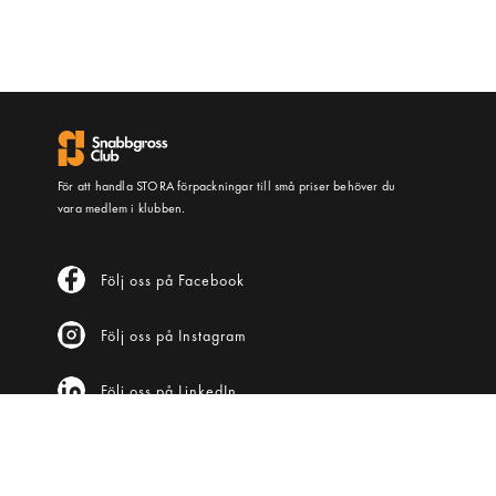
För att handla STORA förpackningar till små priser behöver du
vara medlem i klubben.
Följ oss på Facebook
Följ oss på Instagram
Följ oss på LinkedIn
KUNDTJÄNST
Frågor & svar