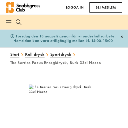
LOGGA IN
BLI MEDLEM
Torsdag den 13 augusti genomför vi underhållsarbete.
Hemsidan kan vara otillgänglig mellan kl. 14:00-15:00
Start
Kall dryck
Sportdryck
The Berries Focus Energidryck, Burk 33cl Nocco