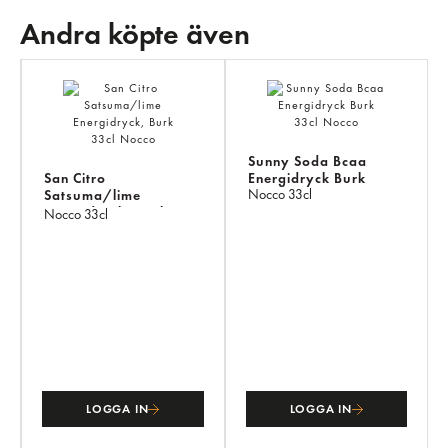
Andra köpte även
AN
KÖ
ÄV
Sunny Soda Bcaa
San Citro
Energidryck Burk
Nocco
33cl
Satsuma/lime
Energidryck, Burk
Nocco
33cl
LOGGA IN
LOGGA IN