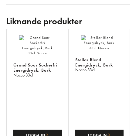
Liknande produkter
LI
PR
Stellar Blend
Grand Sour Sockerfri
Energidryck, Burk
Nocco
33cl
Energidryck, Burk
Nocco
33cl
LOGGA IN
LOGGA IN