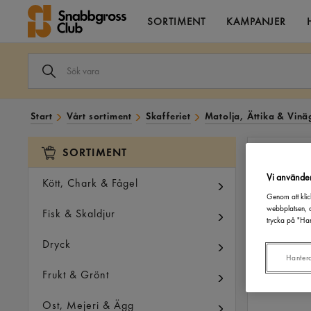
SORTIMENT
KAMPANJER
SÖK
VARA
I
VÅRT
SORTIMENT
Start
Vårt sortiment
Skafferiet
Matolja, Ättika & Vinä
SORTIMENT
Vi använde
Kött, Chark & Fågel
Genom att klic
webbplatsen, a
Fisk & Skaldjur
trycka på "Han
Dryck
Hanter
Frukt & Grönt
Ost, Mejeri & Ägg