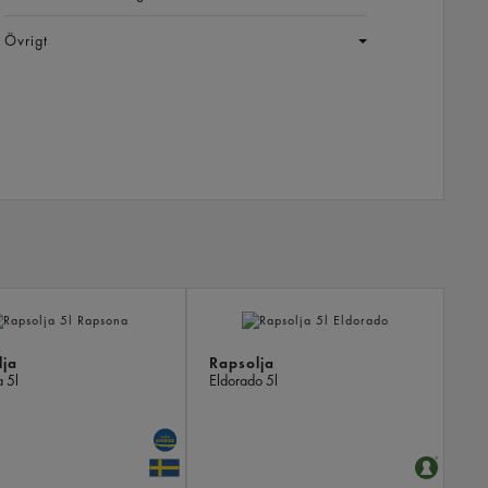
Övrigt
LIKN
PROD
lja
Rapsolja
a
5l
Eldorado
5l