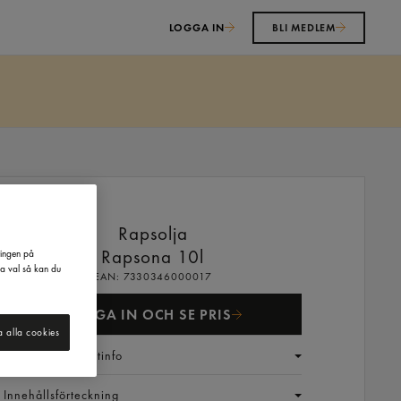
LOGGA IN
BLI MEDLEM
Rapsolja
Rapsona
10l
ringen på
na val så kan du
EAN:
7330346000017
LOGGA IN OCH SE PRIS
a alla cookies
Generell produktinfo
Innehållsförteckning