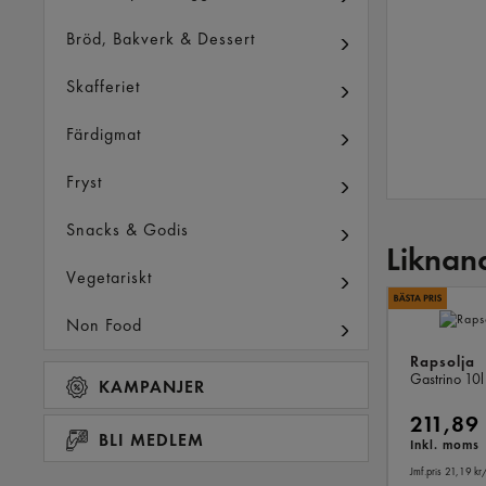
Bröd, Bakverk & Dessert
Skafferiet
Färdigmat
Fryst
Snacks & Godis
Liknan
Vegetariskt
Non Food
Rapsolja
Gastrino
10l
KAMPANJER
211,89 
BLI MEDLEM
Inkl. moms
Jmf.pris 21,19 kr
/