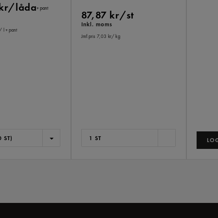
 kr/låda
+ pant
87,87 kr/st
Inkl. moms
/ l
+ pant
Jmf.pris 7,03 kr
/ kg
 ST)
1 ST
LOG