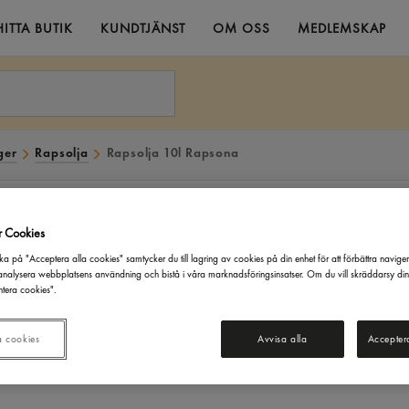
HITTA BUTIK
KUNDTJÄNST
OM OSS
MEDLEMSKAP
ger
Rapsolja
Rapsolja 10l Rapsona
r Cookies
ka på "Acceptera alla cookies" samtycker du till lagring av cookies på din enhet för att förbättra navige
nalysera webbplatsens användning och bistå i våra marknadsföringsinsatser. Om du vill skräddarsy di
tera cookies".
a cookies
Avvisa alla
Accepter