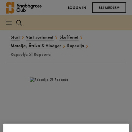
LOGGA IN
BLI MEDLEM
Start
Vårt sortiment
Skafferiet
Matolja, Ättika & Vinäger
Rapsolja
Rapsolja 5l Rapsona