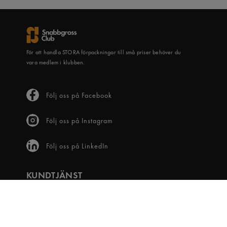
För att handla STORA förpackningar till små priser behöver du
vara medlem i klubben.
Följ oss på Facebook
Följ oss på Instagram
Följ oss på LinkedIn
KUNDTJÄNST
Frågor & svar
Våra villkor
Visselblåsartjänst