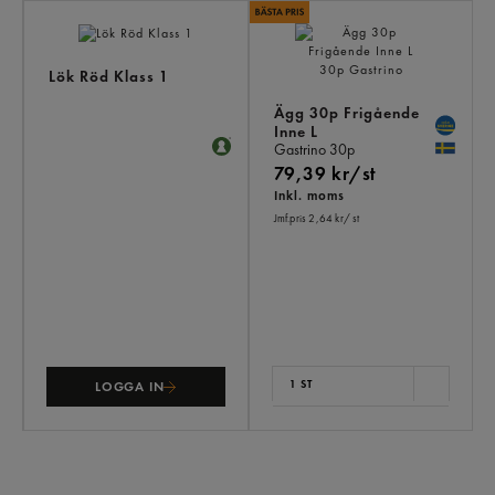
AN
KÖ
ÄV
Lök Röd Klass 1
Ägg 30p Frigående
Inne L
Gastrino
30p
79,39 kr/st
Inkl. moms
Jmf.pris 2,64 kr
/ st
1 ST
LOGGA IN