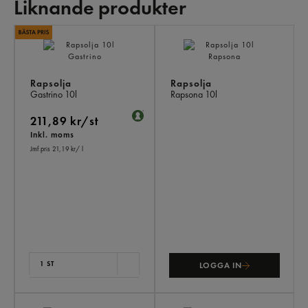
Liknande produkter
LI
PR
Rapsolja
Rapsolja
Gastrino
10l
Rapsona
10l
211,89 kr/st
Inkl. moms
Jmf.pris 21,19 kr
/ l
1 ST
LOGGA IN