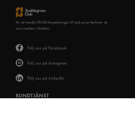
För att handla STORA förpackningar till små priser behöver du
vara medlem i klubben.
Följ oss på Facebook
Följ oss på Instagram
Följ oss på LinkedIn
KUNDTJÄNST
Frågor & svar
Våra villkor
Visselblåsartjänst