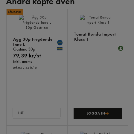
Andra köpte även
AN
KÖ
ÄV
Tomat Runda Import
Ägg 30p Frigående
Klass 1
Inne L
Gastrino
30p
79,39 kr/st
Inkl. moms
Jmf.pris 2,64 kr
/ st
1 ST
LOGGA IN