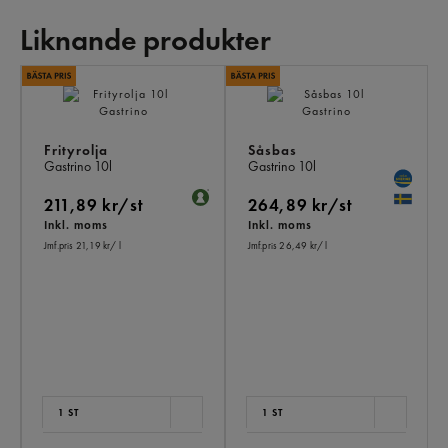
Liknande produkter
LI
PR
Frityrolja
Såsbas
Gastrino
10l
Gastrino
10l
211,89 kr/st
264,89 kr/st
Inkl. moms
Inkl. moms
Jmf.pris 21,19 kr
/ l
Jmf.pris 26,49 kr
/ l
1 ST
1 ST