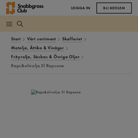
LOGGA IN
BLI MEDLEM
Start
Vårt sortiment
Skafferiet
Matolja, Ättika & Vinäger
Frityrolja, Såsbas & Övriga Oljor
Raps&olivolja 5l Rapsona