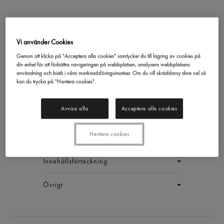
Vi använder Cookies
Genom att klicka på "Acceptera alla cookies" samtycker du till lagring av cookies på
din enhet för att förbättra navigeringen på webbplatsen, analysera webbplatsens
Raps&olivolja
användning och bistå i våra marknadsföringsinsatser. Om du vill skräddarsy dina val så
Rapsona
5l
kan du trycka på "Hantera cookies".
EAN:
7313844152822
Avvisa alla
Acceptera alla cookies
LOGGA IN
Hantera cookies
Generell produktinfo
Innehållsförteckning
Övrigt