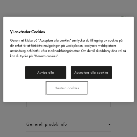
Vi använder Cookies
Genom att klicka på "Acceptera alla cookies" samtycker du till lagring av cookies på
Frityrolja
din enhet för att förbättra navigeringen på webbplatsen, analysera webbplatsens
Gastrino
10l
användning och bistå i våra marknadsföringsinsatser. Om du vill skräddarsy dina val så
kan du trycka på "Hantera cookies".
211,89 kr/st
Inkl. moms
Avvisa alla
Acceptera alla cookies
Jmf.pris : 21,19 kr /
l
Hantera cookies
EAN:
7311043008629
1 ST
Generell produktinfo