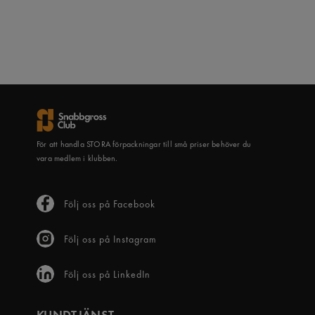
För att handla STORA förpackningar till små priser behöver du
vara medlem i klubben.
Följ oss på Facebook
Följ oss på Instagram
Följ oss på LinkedIn
KUNDTJÄNST