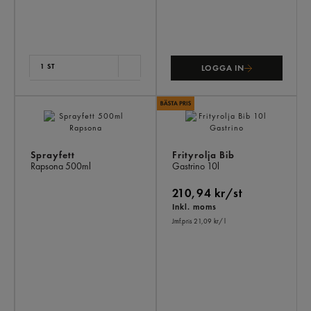
1 ST
LOGGA IN
Sprayfett
Frityrolja Bib
Rapsona
500ml
Gastrino
10l
210,94 kr/st
Inkl. moms
Jmf.pris 21,09 kr
/ l