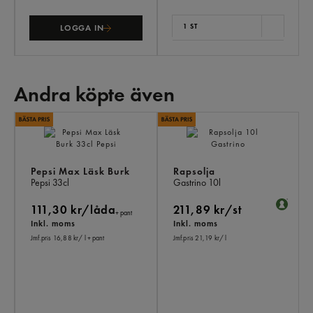
1 ST
LOGGA IN
Andra köpte även
AN
KÖ
ÄV
Pepsi Max Läsk Burk
Rapsolja
Pepsi
33cl
Gastrino
10l
111,30 kr/låda
211,89 kr/st
+ pant
Inkl. moms
Inkl. moms
Jmf.pris 16,88 kr
/ l
+ pant
Jmf.pris 21,19 kr
/ l