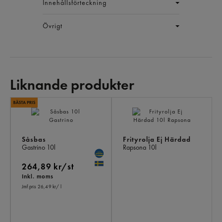
Innehållsförteckning
Övrigt
Liknande produkter
LI
PR
Såsbas
Frityrolja Ej Härdad
Gastrino
10l
Rapsona
10l
264,89 kr/st
Inkl. moms
Jmf.pris 26,49 kr
/ l