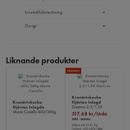
Innehållsförteckning
Övrigt
Liknande produkter
LI
PR
Kronärtskocka
Kronärtskocka
Hjärtan Inlagd
Gastrino
2,5/1,55
Hjärtan Inlagda
Monte Castello
400/240g
317,68 kr/låda
Inkl. moms
Jmf.pris 68,32 kr
/ kg
Ord.pris
635,68 kr/låda