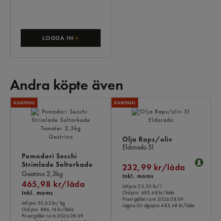
LOGGA IN
Andra köpte även
AN
KÖ
ÄV
Olja Raps/oliv
Eldorado
5l
Pomodori Secchi
Strimlade Soltorkade
232,99 kr/låda
Tomater
Gastrino
2,3kg
Inkl. moms
465,98 kr/låda
Jmf.pris 23,30 kr
/ l
Inkl. moms
Ord.pris
485,48 kr/låda
Priset gäller t.o.m 2026.08.09
Jmf.pris 50,65 kr
/ kg
Lägsta 30-dgrspris
485,48 kr/låda
Ord.pris
886,16 kr/låda
Priset gäller t.o.m 2026.08.09