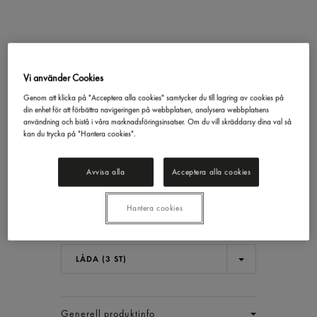
Kronärtskocka Hjärtan
Kvartar Inlagd
Vi använder Cookies
Gastrino
2,5/1,55
Genom att klicka på "Acceptera alla cookies" samtycker du till lagring av cookies på
din enhet för att förbättra navigeringen på webbplatsen, analysera webbplatsens
285,88 kr/låda
användning och bistå i våra marknadsföringsinsatser. Om du vill skräddarsy dina val så
kan du trycka på "Hantera cookies".
Inkl. moms
Avvisa alla
Acceptera alla cookies
Jmf.pris : 61,48 kr /
kg
Ord.pris :
635,68 kr/låda
Priset gäller t.o.m 2026.08.09
Hantera cookies
Lägsta 30-dgrspris :
635,67 kr/låda
EAN:
17311043010957
LÅDA (3 ST)
Generell produktinfo