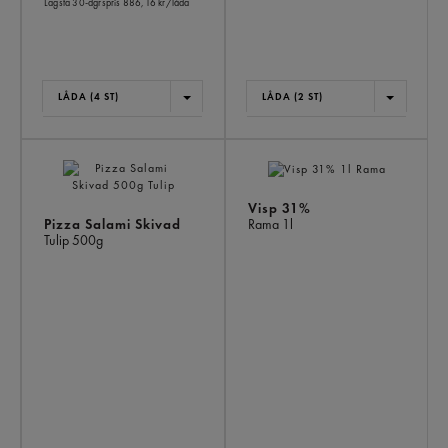
Lägsta 30-dgrspris
886,16 kr/låda
LÅDA (4 ST)
LÅDA (2 ST)
Visp 31%
Pizza Salami Skivad
Rama
1l
Tulip
500g