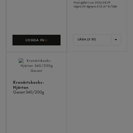
Priset gäller t.o.m 2026.08.09
Lägsta 30-dgrspris
635,67 kr/låda
LÅDA (3 ST)
LOGGA IN
Kronärtskocks-
Hjärtan
Garant
340/200g