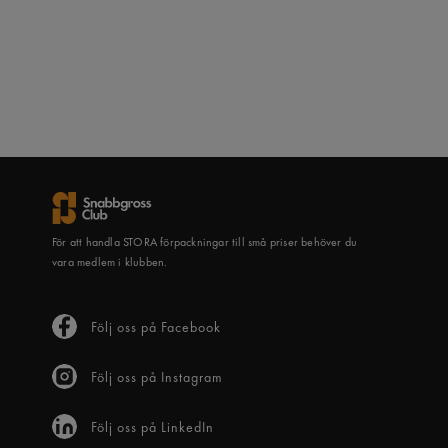
För att handla STORA förpackningar till små priser behöver du
vara medlem i klubben.
Följ oss på Facebook
Följ oss på Instagram
Följ oss på LinkedIn