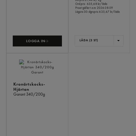
Ord.pris
635,68 kr/låda
Priset gäller t.o.m 2026.08.09
Lägsta 30-dgrspris
635,67 kr/låda
LÅDA (3 ST)
LOGGA IN
Kronärtskocks-
Hjärtan
Garant
340/200g