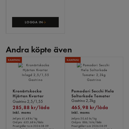
LOGGA IN
Andra köpte även
AN
KÖ
ÄV
Kronärtskocka
Pomodori Secchi Hela
Hjärtan Kvartar
Soltorkade Tomater
Gastrino
2,3kg
Inlagd
Gastrino
2,5/1,55
285,88 kr/låda
465,98 kr/låda
Inkl. moms
Inkl. moms
Jmf.pris 61,48 kr
/ kg
Jmf.pris 50,65 kr
/ kg
Ord.pris
635,68 kr/låda
Ord.pris
886,16 kr/låda
Priset gäller t.o.m 2026.08.09
Priset gäller t.o.m 2026.08.09