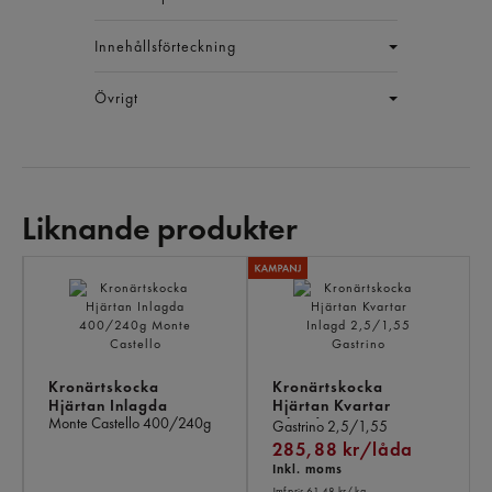
Innehållsförteckning
Övrigt
Liknande produkter
LI
PR
Kronärtskocka
Kronärtskocka
Hjärtan Inlagda
Hjärtan Kvartar
Monte Castello
400/240g
Inlagd
Gastrino
2,5/1,55
285,88 kr/låda
Inkl. moms
Jmf.pris 61,48 kr
/ kg