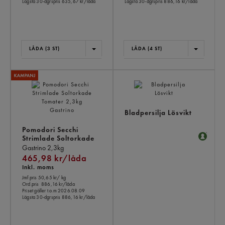
Lägsta 30-dgrspris
635,67 kr/låda
Lägsta 30-dgrspris
886,16 kr/låda
LÅDA (3 ST)
LÅDA (4 ST)
Bladpersilja Lösvikt
Pomodori Secchi
Strimlade Soltorkade
Tomater
Gastrino
2,3kg
465,98 kr/låda
Inkl. moms
Jmf.pris 50,65 kr
/ kg
Ord.pris
886,16 kr/låda
Priset gäller t.o.m 2026.08.09
Lägsta 30-dgrspris
886,16 kr/låda