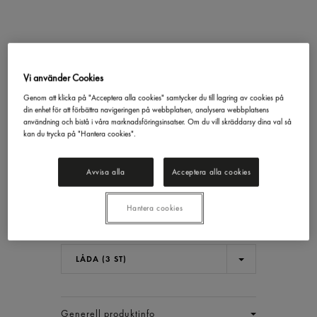
Kronärtskocka Hjärtan
Inlagd
Vi använder Cookies
Gastrino
2,5/1,55
Genom att klicka på "Acceptera alla cookies" samtycker du till lagring av cookies på
din enhet för att förbättra navigeringen på webbplatsen, analysera webbplatsens
317,68 kr/låda
användning och bistå i våra marknadsföringsinsatser. Om du vill skräddarsy dina val så
kan du trycka på "Hantera cookies".
Inkl. moms
Avvisa alla
Acceptera alla cookies
Jmf.pris : 68,32 kr /
kg
Ord.pris :
635,68 kr/låda
Priset gäller t.o.m 2026.08.09
Hantera cookies
Lägsta 30-dgrspris :
635,67 kr/låda
EAN:
17311043010940
LÅDA (3 ST)
Generell produktinfo