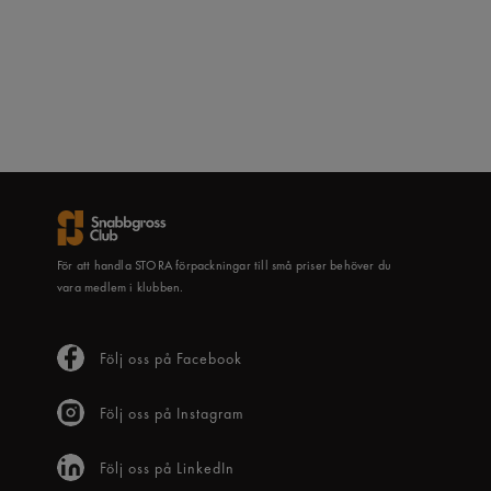
För att handla STORA förpackningar till små priser behöver du
vara medlem i klubben.
Följ oss på Facebook
Följ oss på Instagram
Följ oss på LinkedIn