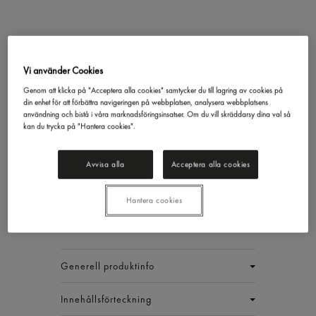
Vi använder Cookies
Oregano Tetra
Genom att klicka på "Acceptera alla cookies" samtycker du till lagring av cookies på
Gastrino
95g
din enhet för att förbättra navigeringen på webbplatsen, analysera webbplatsens
317,36 kr/låda
användning och bistå i våra marknadsföringsinsatser. Om du vill skräddarsy dina val så
kan du trycka på "Hantera cookies".
Inkl. moms
Avvisa alla
Acceptera alla cookies
Jmf.pris : 556,74 kr /
kg
EAN:
17340083488181
Hantera cookies
LÅDA (6 ST)
Generell produktinfo
Innehållsförteckning