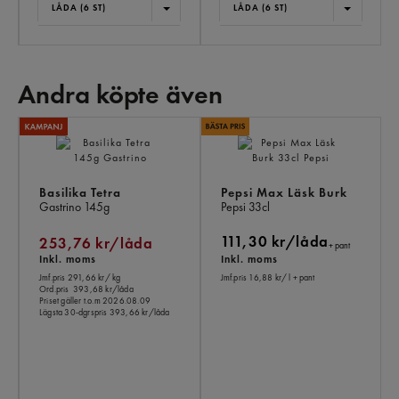
LÅDA (6 ST)
LÅDA (6 ST)
Andra köpte även
AN
KÖ
ÄV
Basilika Tetra
Pepsi Max Läsk Burk
Gastrino
145g
Pepsi
33cl
111,30 kr/låda
253,76 kr/låda
+ pant
Inkl. moms
Inkl. moms
Jmf.pris 291,66 kr
/ kg
Jmf.pris 16,88 kr
/ l
+ pant
Ord.pris
393,68 kr/låda
Priset gäller t.o.m 2026.08.09
Lägsta 30-dgrspris
393,66 kr/låda