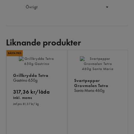
Övrigt
Liknande produkter
LI
PR
Grillkrydda Tetra
Gastrino
650g
Svartpeppar
Grovmalen Tetra
Santa Maria
460g
317,36 kr/låda
Inkl. moms
Jmf.pris 81,37 kr
/ kg