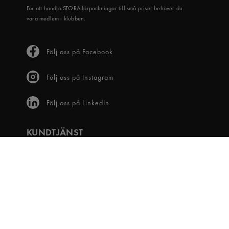
För att handla STORA förpackningar till små priser behöver du
vara medlem i klubben.
Följ oss på Facebook
Följ oss på Instagram
Följ oss på LinkedIn
KUNDTJÄNST
Frågor & svar
Våra villkor
Visselblåsartjänst
Digital tillgänglighet
Bli medlem