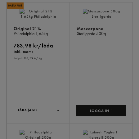
LI
PR
Original 21%
Mascarpone
Philadelphia
1,65kg
Sterilgarda
500g
783,98 kr/låda
Inkl. moms
Jmf.pris 118,79 kr
/ kg
LÅDA (4 ST)
LOGGA IN