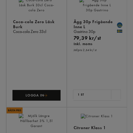
ÄV
Coca-cola Zero Läsk
Ägg 30p Frigående
Burk
Inne L
Coca-cola Zero
33cl
Gastrino
30p
79,39 kr/st
Inkl. moms
Jmf.pris 2,64 kr
/ st
1 ST
LOGGA IN
Citroner Klass 1