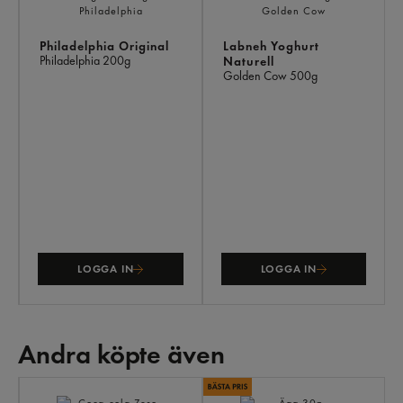
Philadelphia Original
Labneh Yoghurt
Philadelphia
200g
Naturell
Golden Cow
500g
LOGGA IN
LOGGA IN
Andra köpte även
AN
KÖ