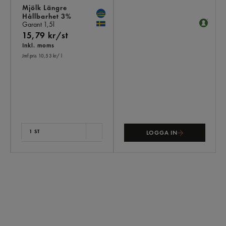
Mjölk Längre
Hållbarhet 3%
Garant
1,5l
15,79 kr/st
Inkl. moms
Jmf.pris 10,53 kr
/ l
1 ST
LOGGA IN