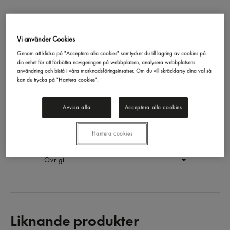
Vi använder Cookies
Original 21%
Philadelphia
500g
Genom att klicka på "Acceptera alla cookies" samtycker du till lagring av cookies på
din enhet för att förbättra navigeringen på webbplatsen, analysera webbplatsens
EAN:
7622200139316
användning och bistå i våra marknadsföringsinsatser. Om du vill skräddarsy dina val så
kan du trycka på "Hantera cookies".
LOGGA IN
Avvisa alla
Acceptera alla cookies
Generell produktinfo
Hantera cookies
Innehållsförteckning
Övrigt
Liknande produkter