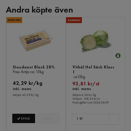
Andra köpte även
AN
KÖ
ÄV
Goudaost Block 28%
Vitkål Hel Säck Klass
Frau Antje
ca: 15kg
1
ca15kg
42,29 kr/kg
93,81 kr/st
Inkl. moms
Inkl. moms
Jmf.pris 42,29 kr
/ kg
Jmf.pris 6,26 kr
/ kg
Ord.pris
128,26 kr/st
Priset gäller t.o.m 2026.08.09
STYCK
KILO
1 ST