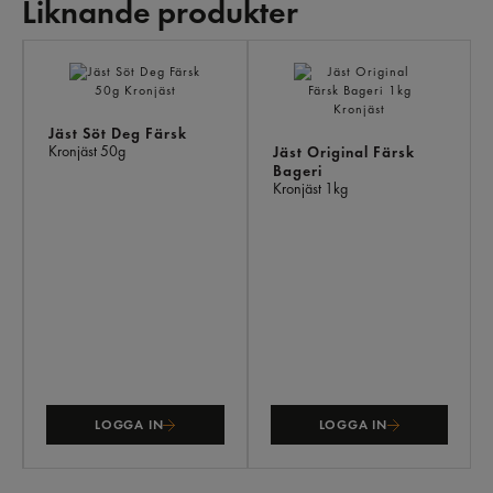
Liknande produkter
LI
PR
Jäst Söt Deg Färsk
Kronjäst
50g
Jäst Original Färsk
Bageri
Kronjäst
1kg
LOGGA IN
LOGGA IN