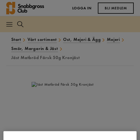
LOGGA IN
BLI MEDLEM
Start
Vårt sortiment
Ost, Mejeri & Ägg
Mejeri
Smör, Margarin & Jäst
Jäst Matbröd Färsk 50g Kronjäst