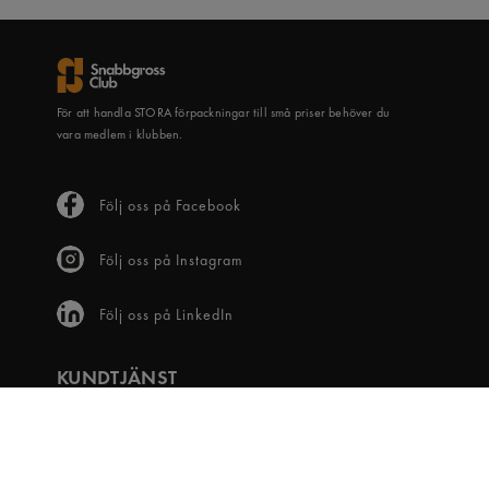
För att handla STORA förpackningar till små priser behöver du
vara medlem i klubben.
Följ oss på Facebook
Följ oss på Instagram
Följ oss på LinkedIn
KUNDTJÄNST
Frågor & svar
Våra villkor
Visselblåsartjänst