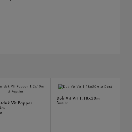
LIKN
PROD
Duk Vit Vit 1,18x50m
tduk Vit Papper
Duni
st
0m
st