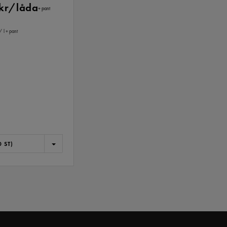
 kr/låda
+ pant
/ l
+ pant
 ST)