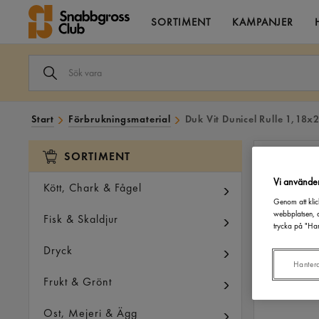
SORTIMENT
KAMPANJER
SÖK
VARA
I
VÅRT
SORTIMENT
Start
Förbrukningsmaterial
Duk Vit Dunicel Rulle 1,18x
SORTIMENT
Vi använde
Kött, Chark & Fågel
Genom att klic
webbplatsen, a
Fisk & Skaldjur
trycka på "Han
Dryck
Hanter
Frukt & Grönt
Ost, Mejeri & Ägg