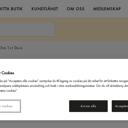
HITTA BUTIK
KUNDTJÄNST
OM OSS
MEDLEMSKAP
25m 1st Duni
r Cookies
ka på "Acceptera alla cookies" samtycker du till lagring av cookies på din enhet för att förbättra navige
nalysera webbplatsens användning och bistå i våra marknadsföringsinsatser. Om du vill skräddarsy di
tera cookies".
a cookies
Avvisa alla
Accepter