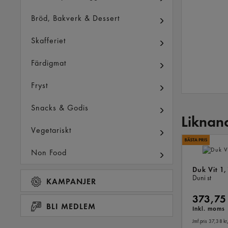
Bröd, Bakverk & Dessert
Skafferiet
Färdigmat
Fryst
Snacks & Godis
Liknan
Vegetariskt
Non Food
Duk Vit 1
Duni
st
KAMPANJER
373,75
BLI MEDLEM
Inkl. moms
Jmf.pris 37,38 kr