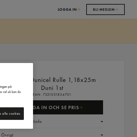
LOGGA IN
BLI MEDLEM
Duk Vit Dunicel Rulle 1,18x25m
Duni
1st
ringen på
na val så kan du
EAN:
7321031854701
LOGGA IN OCH SE PRIS
a alla cookies
Generell produktinfo
Övrigt