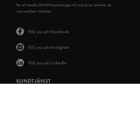
För att handla STORA förpackningar till små priser behöver du
vara medlem i klubben.
Följ oss på Facebook
Följ oss på Instagram
Följ oss på LinkedIn
KUNDTJÄNST
Frågor & svar
Våra villkor
Visselblåsartjänst
Digital tillgänglighet
Bli medlem