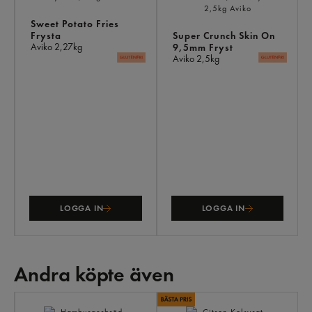
Sweet Potato Fries
Frysta
Super Crunch Skin On
Aviko
2,27kg
9,5mm Fryst
Aviko
2,5kg
LOGGA IN
LOGGA IN
Andra köpte även
AN
KÖ