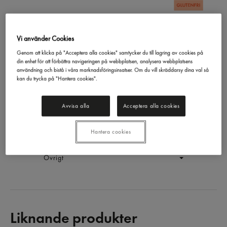
Vi använder Cookies
Super Crunch 9,5mm Frysta
Aviko
2,5kg
Genom att klicka på "Acceptera alla cookies" samtycker du till lagring av cookies på
din enhet för att förbättra navigeringen på webbplatsen, analysera webbplatsens
EAN:
8710449938278
användning och bistå i våra marknadsföringsinsatser. Om du vill skräddarsy dina val så
kan du trycka på "Hantera cookies".
LOGGA IN
Avvisa alla
Acceptera alla cookies
Generell produktinfo
Hantera cookies
Innehållsförteckning
Övrigt
Liknande produkter