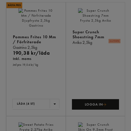
LI
PR
Super Crunch
Pommes Frites 10 Mm
Shoestring 7mm
/ Förfriterade
Frysta
Aviko
2,5kg
Djupfrysta
Gastrino
2,5kg
190,38 kr/låda
Inkl. moms
Jmf.pris 19,04 kr
/ kg
LÅDA (4 ST)
LOGGA IN