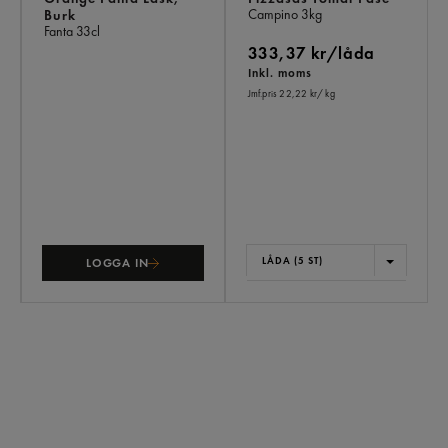
Campino
3kg
Burk
Fanta
33cl
333,37 kr/låda
Inkl. moms
Jmf.pris 22,22 kr
/ kg
LÅDA (5 ST)
LOGGA IN