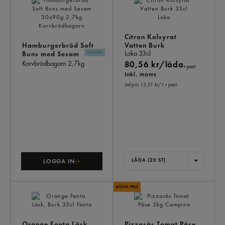
ÄV
Citron Kolsyrat
Hamburgerbröd Soft
Vatten Burk
Loka
33cl
Buns med Sesam
30x90g
Korvbrödbagarn
2,7kg
80,56 kr/låda
+ pant
Inkl. moms
Jmf.pris 12,21 kr
/ l
+ pant
LÅDA (20 ST)
LOGGA IN
Orange Fanta Läsk,
Pizzasås Tomat Påse