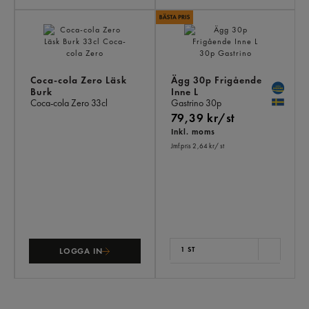
Coca-cola Zero Läsk
Ägg 30p Frigående
Burk
Inne L
Coca-cola Zero
33cl
Gastrino
30p
79,39 kr/st
Inkl. moms
Jmf.pris 2,64 kr
/ st
1 ST
LOGGA IN