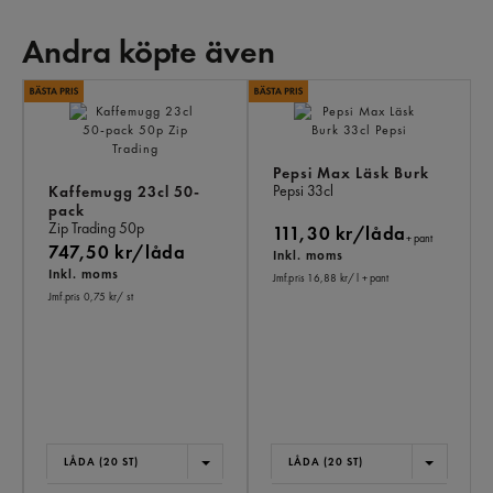
Andra köpte även
AN
KÖ
ÄV
Pepsi Max Läsk Burk
Pepsi
33cl
Kaffemugg 23cl 50-
pack
Zip Trading
50p
111,30 kr/låda
+ pant
747,50 kr/låda
Inkl. moms
Inkl. moms
Jmf.pris 16,88 kr
/ l
+ pant
Jmf.pris 0,75 kr
/ st
LÅDA (20 ST)
LÅDA (20 ST)