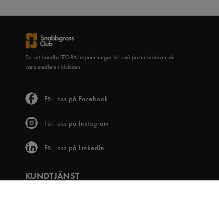
För att handla STORA förpackningar till små priser behöver du
vara medlem i klubben.
Följ oss på Facebook
Följ oss på Instagram
Följ oss på LinkedIn
KUNDTJÄNST
Frågor & svar
Våra villkor