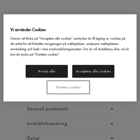
Citron Kolsyrat Vatten Pet
Vi använder Cookies
Loka
50cl
Genom att klicka på "Acceptera alla cookies" samtycker du till lagring av cookies på
7,31 kr/st
din enhet för att förbättra navigeringen på webbplatsen, analysera webbplatsens
+ pant
användning och bistå i våra marknadsföringsinsatser. Om du vill skräddarsy dina val så
kan du trycka på "Hantera cookies".
Inkl. moms
Jmf.pris : 14,62 kr /
l
+ pant
Avvisa alla
Acceptera alla cookies
EAN:
7310400020731
LÅDA ({0} ST)
Hantera cookies
Generell produktinfo
Innehållsförteckning
Övrigt