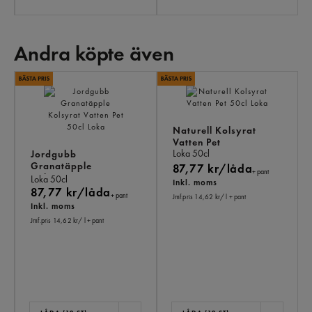
Andra köpte även
AN
KÖ
ÄV
Naturell Kolsyrat
Vatten Pet
Loka
50cl
Jordgubb
Granatäpple
87,77 kr/låda
+ pant
Kolsyrat Vatten Pet
Loka
50cl
Inkl. moms
87,77 kr/låda
+ pant
Jmf.pris 14,62 kr
/ l
+ pant
Inkl. moms
Jmf.pris 14,62 kr
/ l
+ pant