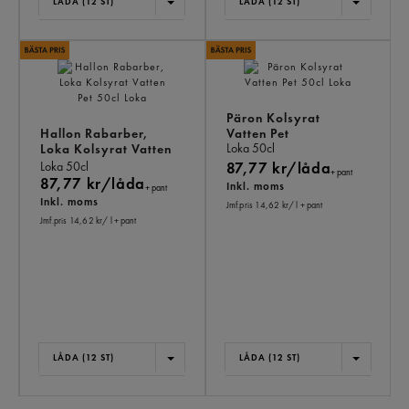
LÅDA (12 ST)
LÅDA (12 ST)
Päron Kolsyrat
Hallon Rabarber,
Vatten Pet
Loka
50cl
Loka Kolsyrat Vatten
Pet
Loka
50cl
87,77 kr/låda
+ pant
87,77 kr/låda
Inkl. moms
+ pant
Inkl. moms
Jmf.pris 14,62 kr
/ l
+ pant
Jmf.pris 14,62 kr
/ l
+ pant
LÅDA (12 ST)
LÅDA (12 ST)