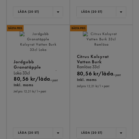
LÅDA (20 ST)
LÅDA (20 ST)
Citrus Kolsyrat
Jordgubb
Vatten Burk
Ramlösa
33cl
Granatäpple
Kolsyrat Vatten Burk
Loka
33cl
80,56 kr/låda
+ pant
80,56 kr/låda
Inkl. moms
+ pant
Inkl. moms
Jmf.pris 12,21 kr
/ l
+ pant
Jmf.pris 12,21 kr
/ l
+ pant
LÅDA (20 ST)
LÅDA (20 ST)