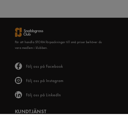
För att handla STORA förpackningar till små priser behöver du
vara medlem i klubben.
Följ oss på Facebook
Följ oss på Instagram
Följ oss på LinkedIn
KUNDTJÄNST
Frågor & svar