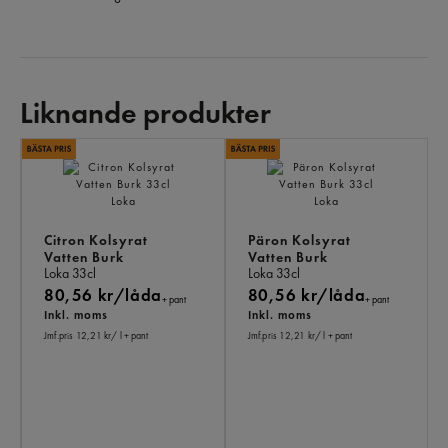
Liknande produkter
LI
PR
Citron Kolsyrat
Päron Kolsyrat
Vatten Burk
Vatten Burk
Loka
33cl
Loka
33cl
80,56 kr/låda
80,56 kr/låda
+ pant
+ pant
Inkl. moms
Inkl. moms
Jmf.pris 12,21 kr
/ l
+ pant
Jmf.pris 12,21 kr
/ l
+ pant