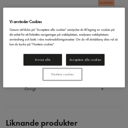
Vi använder Cookies
Kärleksmums Ruta 20x75g
Delicato
1,5kg
Genom att klicka på "Acceptera alla cookies" samtycker du till lagring av cookies på
din enhet för att förbättra navigeringen på webbplatsen, analysera webbplatsens
EAN:
7315364413537
användning och bistå i våra marknadsföringsinsatser. Om du vill skräddarsy dina val så
kan du trycka på "Hantera cookies".
LOGGA IN
Avvisa alla
Acceptera alla cookies
Generell produktinfo
Hantera cookies
Innehållsförteckning
Övrigt
Liknande produkter