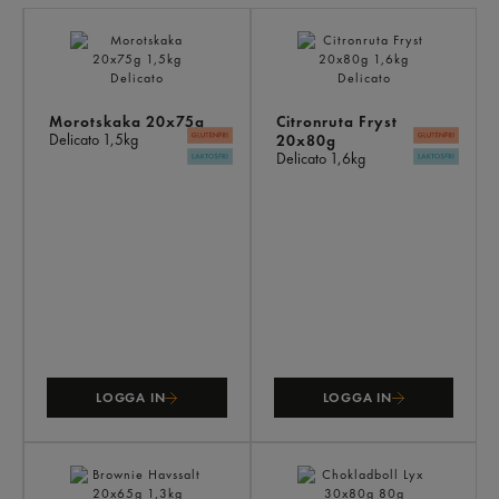
LI
PR
Morotskaka 20x75g
Citronruta Fryst
Delicato
1,5kg
20x80g
Delicato
1,6kg
LOGGA IN
LOGGA IN