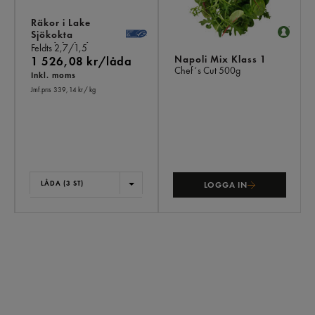
Räkor i Lake
Sjökokta
Handskalade
Feldts
2,7/1,5
Napoli Mix Klass 1
1 526,08 kr/låda
Chef´s Cut
500g
Inkl. moms
Jmf.pris 339,14 kr
/ kg
LÅDA (3 ST)
LOGGA IN