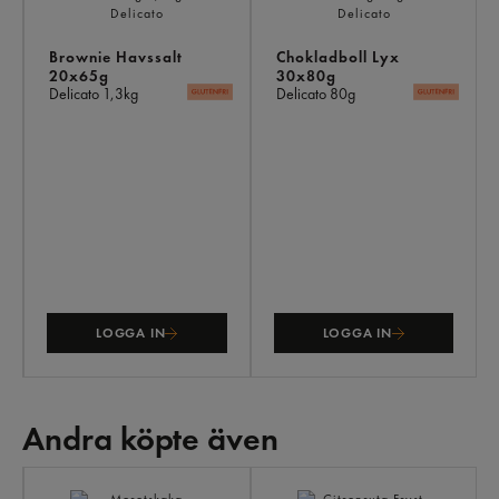
Brownie Havssalt
Chokladboll Lyx
20x65g
30x80g
Delicato
1,3kg
Delicato
80g
LOGGA IN
LOGGA IN
Andra köpte även
AN
KÖ