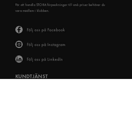
För att handla STORA förpackningar till små priser behöver du
vara medlem i klubben.
Följ oss på Facebook
Följ oss på Instagram
Följ oss på LinkedIn
KUNDTJÄNST
Frågor & svar
Våra villkor
Visselblåsartjänst
Digital tillgänglighet
Bli medlem