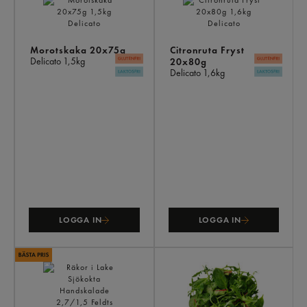
ÄV
Morotskaka 20x75g
Citronruta Fryst
Delicato
1,5kg
20x80g
Delicato
1,6kg
LOGGA IN
LOGGA IN