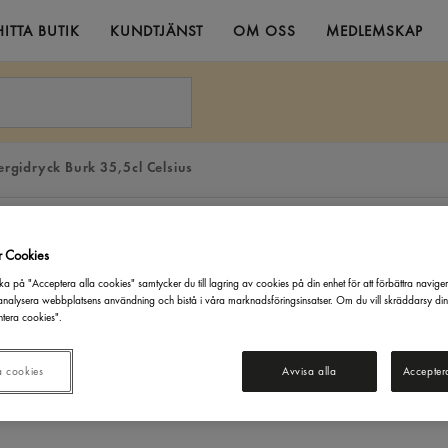
HITTA BUTIK
KUNDTJÄNST
OM OSS
MEDLEMSKAP
rgidryck Burk 35,5cl Celsius
r Cookies
ka på "Acceptera alla cookies" samtycker du till lagring av cookies på din enhet för att förbättra navige
nalysera webbplatsens användning och bistå i våra marknadsföringsinsatser. Om du vill skräddarsy di
tera cookies".
a cookies
Avvisa alla
Accepter