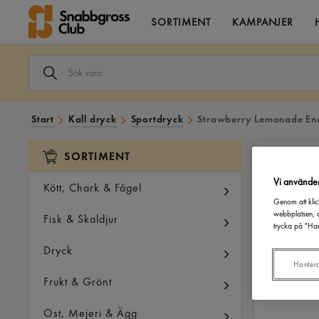
SORTIMENT
KAMPANJER
SÖK
VARA
I
VÅRT
SORTIMENT
Start
Kall dryck
Sportdryck
Strawberry Lemonade Ene
SORTIMENT
Vi använde
Kött, Chark & Fågel
Genom att klic
webbplatsen, a
Fisk & Skaldjur
trycka på "Han
Dryck
Hanter
Frukt & Grönt
Ost, Mejeri & Ägg