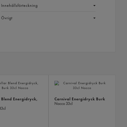
Innehållsförteckning
Övrigt
LIKN
PROD
r Blend Energidryck,
Carnival Energidryck Burk
Nocco
33cl
33cl