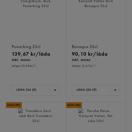
Mango Powerking
Citron Lime Kolsyrat
Energidryck, Burk
Vatten Burk
Powerking
25cl
Bonaqua
33cl
139,67 kr/låda
90,10 kr/låda
Inkl. moms
Inkl. moms
Jmf.pris 23,28 kr
/ l
Jmf.pris 13,67 kr
/ l
LÅDA (24 ST)
LÅDA (20 ST)