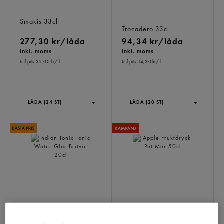
Tasty Apelsin Läsk Burk
Trocadero Bilar Zero Läsk
Smakis
33cl
Burk
Trocadero
33cl
277,30 kr/låda
94,34 kr/låda
Inkl. moms
Inkl. moms
Jmf.pris 35,00 kr
/ l
Jmf.pris 14,30 kr
/ l
LÅDA (24 ST)
LÅDA (20 ST)
Indian Tonic Tonic Water
Äpple Fruktdryck Pet
Glas
Mer
50cl