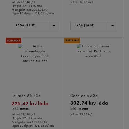
Jmf.pris 28,58 kr
/ l
Jmf.pris 12,50 kr
/ l
Ord.pris
328,18 kr/låda
Priset gäller t.o.m 2026.08.09
Lägsta 30-dgrspris
328,08 kr/låda
LÅDA (24 ST)
LÅDA (20 ST)
Arktis Granatäpple
Coca-cola Lemon Zero
Energidryck Burk
Läsk Pet
Latitude 65
33cl
Coca-cola
50cl
302,74 kr/låda
226,42 kr/låda
Inkl. moms
Inkl. moms
Jmf.pris 28,58 kr
/ l
Jmf.pris 25,22 kr
/ l
Ord.pris
328,18 kr/låda
Priset gäller t.o.m 2026.08.09
Lägsta 30-dgrspris
226,32 kr/låda