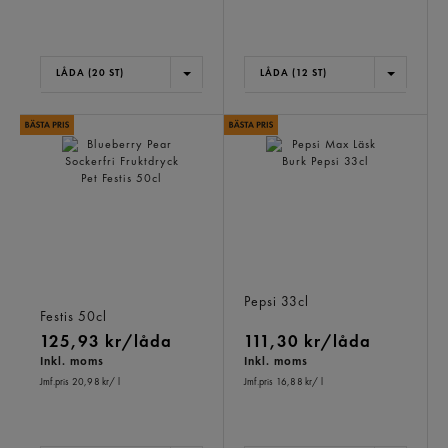
LÅDA (20 ST)
LÅDA (12 ST)
Blueberry Pear Sockerfri
Pepsi Max Läsk Burk
Fruktdryck Pet
Pepsi
33cl
Festis
50cl
125,93 kr/låda
111,30 kr/låda
Inkl. moms
Inkl. moms
Jmf.pris 20,98 kr
/ l
Jmf.pris 16,88 kr
/ l