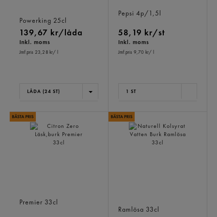
Raspberry Sugarfree
Pepsi Max Läsk Pet
Energidryck Burk
Pepsi
4p/1,5l
Powerking
25cl
139,67 kr/låda
58,19 kr/st
Inkl. moms
Inkl. moms
Jmf.pris 23,28 kr
/ l
Jmf.pris 9,70 kr
/ l
LÅDA (24 ST)
1 ST
Citron Zero Läsk,burk
Naturell Kolsyrat Vatten
Premier
33cl
Burk
Ramlösa
33cl