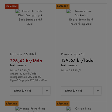
Havet Krusbär Kiwi
Lemon/lime Sockerfri
Energidryck Burk
Energidryck Burk
Latitude 65
33cl
Powerking
25cl
139,67 kr/låda
226,42 kr/låda
Inkl. moms
Inkl. moms
Jmf.pris 28,58 kr
/ l
Jmf.pris 23,28 kr
/ l
Ord.pris
328,18 kr/låda
Priset gäller t.o.m 2026.08.09
Lägsta 30-dgrspris
226,32 kr/låda
LÅDA (24 ST)
LÅDA (24 ST)