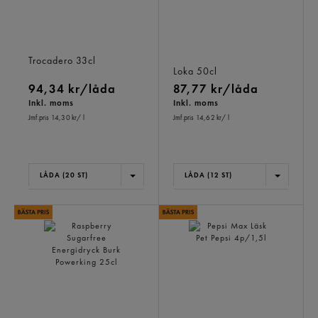
Trocadero Zero Läsk Burk
Persika Päron Kolsyrat
Trocadero
33cl
Vatten, Pet
Loka
50cl
94,34 kr/låda
87,77 kr/låda
Inkl. moms
Inkl. moms
Jmf.pris 14,30 kr
/ l
Jmf.pris 14,62 kr
/ l
LÅDA (20 ST)
LÅDA (12 ST)