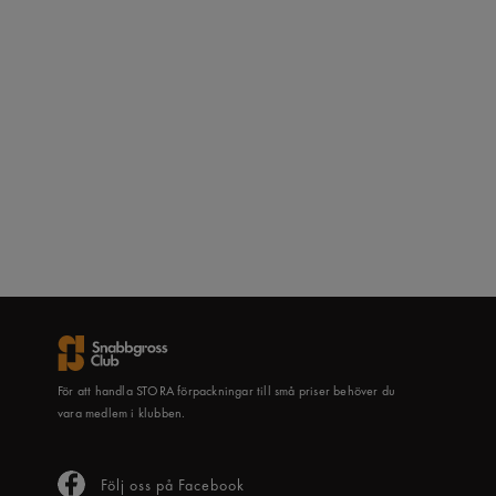
För att handla STORA förpackningar till små priser behöver du
vara medlem i klubben.
Följ oss på Facebook