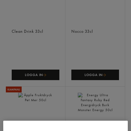
Melon Äpple Energidryck
Blood Orange Del Sol
Burk
Energidryck Burk
Clean Drink
33cl
Nocco
33cl
LOGGA IN
LOGGA IN