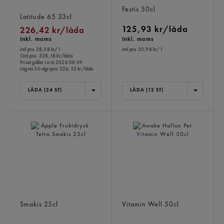
Havet Krusbär Kiwi
Cactus Lime Fruktdryck Pet
Energidryck Burk
Festis
50cl
Latitude 65
33cl
125,93 kr/låda
226,42 kr/låda
Inkl. moms
Inkl. moms
Jmf.pris 28,58 kr
/ l
Jmf.pris 20,98 kr
/ l
Ord.pris
328,18 kr/låda
Priset gäller t.o.m 2026.08.09
Lägsta 30-dgrspris
226,32 kr/låda
LÅDA (24 ST)
LÅDA (12 ST)
Äpple Fruktdryck Tetra
Awake Hallon Pet
Smakis
25cl
Vitamin Well
50cl