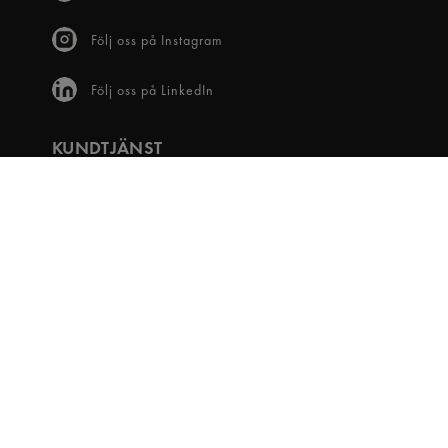
Följ oss på Instagram
Följ oss på LinkedIn
KUNDTJÄNST
Frågor & svar
Våra villkor
Visselblåsartjänst
Digital tillgänglighet
Bli medlem
OM OSS
Snabbgross Club
Hitta Butik