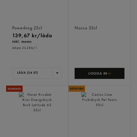
Raspberry Sugarfree
Pomelo Bcaa Energidryck
Energidryck Burk
Burk
Powerking
25cl
Nocco
33cl
139,67 kr/låda
Inkl. moms
Jmf.pris 23,28 kr
/ l
LÅDA (24 ST)
LOGGA IN