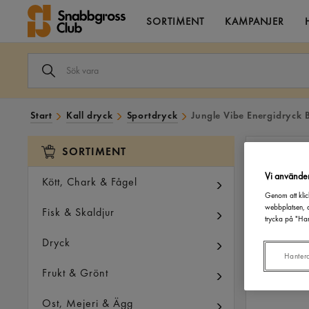
SORTIMENT
KAMPANJER
SÖK
VARA
I
VÅRT
SORTIMENT
Start
Kall dryck
Sportdryck
Jungle Vibe Energidryck B
SORTIMENT
Vi använde
Kött, Chark & Fågel
Genom att klic
webbplatsen, a
Fisk & Skaldjur
trycka på "Han
Dryck
Hanter
Frukt & Grönt
Ost, Mejeri & Ägg