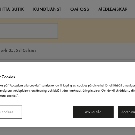
HITTA BUTIK
KUNDTJÄNST
OM OSS
MEDLEMSKAP
urk 35,5cl Celsius
r Cookies
ka på "Acceptera alla cookies" samtycker du till lagring av cookies på din enhet för att förbättra navige
nalysera webbplatsens användning och bistå i våra marknadsföringsinsatser. Om du vill skräddarsy di
tera cookies".
a cookies
Avvisa alla
Accepter