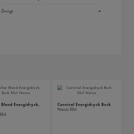
Övrigt
LIKN
PROD
r Blend Energidryck,
Carnival Energidryck Burk
Nocco
33cl
33cl