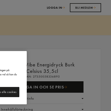
LOGGA IN
BLI MEDLEM
Jungle Vibe Energidryck Burk
Celsius
35,5cl
ringen på
na val så kan du
EAN:
27350058336895
LOGGA IN OCH SE PRIS
a alla cookies
Generell produktinfo
Innehållsförteckning