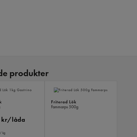
de produkter
LIKNAND
PRODUKT
k
Friterad Lök
g
Fammarps
500g
 kr/låda
/ kg