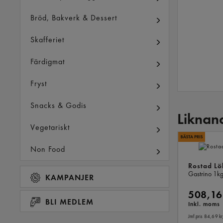
Bröd, Bakverk & Dessert
Skafferiet
Färdigmat
Fryst
Snacks & Godis
Liknan
Vegetariskt
Non Food
Rostad Lö
Gastrino
1k
KAMPANJER
508,16
BLI MEDLEM
Inkl. moms
Jmf.pris 84,69 kr