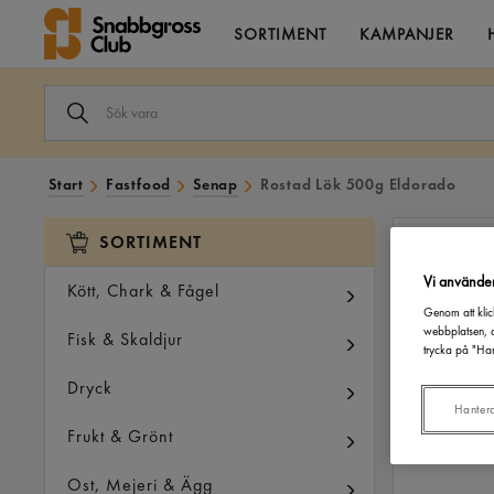
SORTIMENT
KAMPANJER
SÖK
VARA
I
VÅRT
SORTIMENT
Start
Fastfood
Senap
Rostad Lök 500g Eldorado
SORTIMENT
Vi använde
Kött, Chark & Fågel
Genom att klic
webbplatsen, a
Fisk & Skaldjur
trycka på "Han
Dryck
Hanter
Frukt & Grönt
Ost, Mejeri & Ägg