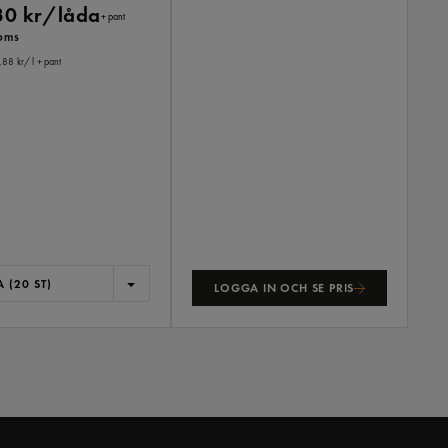
30 kr/låda
+ pant
moms
,88 kr
/ l
+ pant
 (20 ST)
LOGGA IN OCH SE PRIS