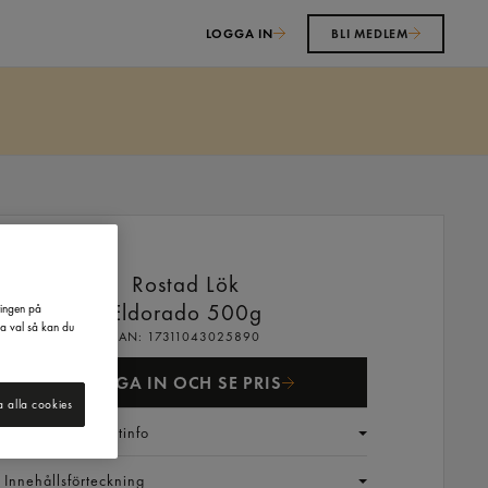
LOGGA IN
BLI MEDLEM
Rostad Lök
Eldorado
500g
ringen på
na val så kan du
EAN:
17311043025890
LOGGA IN OCH SE PRIS
a alla cookies
Generell produktinfo
Innehållsförteckning