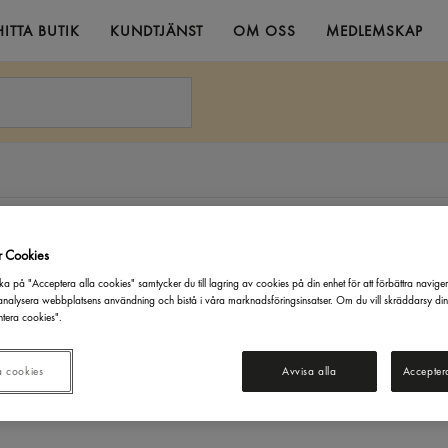
HITTA BUTIK
KUNDTJÄNST
OM OSS
MEDLEMSKAP
r Cookies
ka på "Acceptera alla cookies" samtycker du till lagring av cookies på din enhet för att förbättra navige
nalysera webbplatsens användning och bistå i våra marknadsföringsinsatser. Om du vill skräddarsy di
tera cookies".
a cookies
Avvisa alla
Accepter