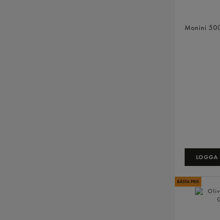
Granfrutta
Vergine
Monini
50
LOGGA I
Olivolja E