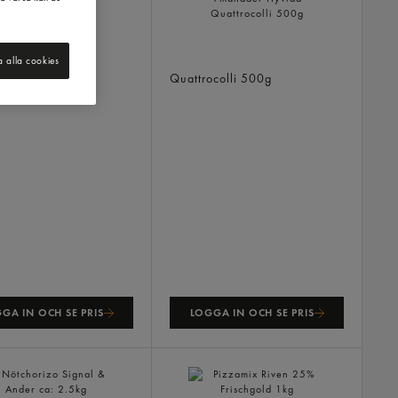
al Pan Pizza Fryst
70g
Lagrad Ost Italiensk
a alla cookies
9månader Hyvlad
Quattrocolli
500g
GA IN OCH SE PRIS
LOGGA IN OCH SE PRIS