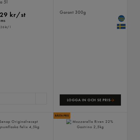
Högrevsburgare Fetthalt
na
5l
13% Sverige
Garant
300g
29 kr/st
oms
,26 kr
/ l
LOGGA IN OCH SE PRIS
Originalrecept
Mozzarella Riven 22%