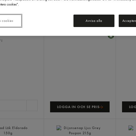
tera cookies".
Rapsolja
Professional
Origin
Eldorado
5l
s
5 l
Billys
1
a cookies
Avvisa alla
Accepter
 kr/st
 l
LOGGA IN OCH SE PRIS
LOG