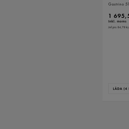
Gastrino
5l
1 695,
Inkl. moms
Jmf.pris 84,78 kr
/
LÅDA (4 