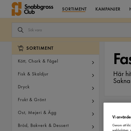
SORTIMENT
KAMPANJER
SÖK
VARA
I
VÅRT
SORTIMENT
SORTIMENT
Fa
Kött, Chark & Fågel
Här hi
Fisk & Skaldjur
Saknar
Dryck
Frukt & Grönt
FILTRERA PÅ
Ost, Mejeri & Ägg
Vi använde
Bröd, Bakverk & Dessert
Genom att klic
webbplatsen, a