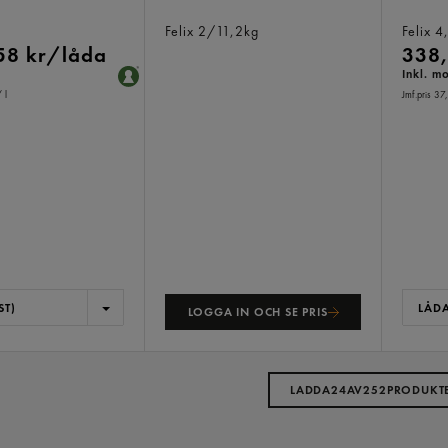
Port
Magnu
Felix
2/11,2kg
Felix
4
58 kr/låda
338,
Inkl. m
 l
Jmf.pris 37
ST)
LÅDA
LOGGA IN OCH SE PRIS
LADDA
24
AV
252
PRODUKT