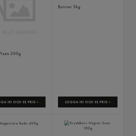
Dijonsenap
Bornier
5kg
otten Surdeg Naturell
ryst
 Pizza
300g
GA IN OCH SE PRIS
LOGGA IN OCH SE PRIS
nröra