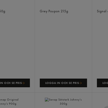
k
Dijonsenap Ljus
Nötch
50g
Grey Poupon
215g
Signal
N OCH SE PRIS
LOGGA IN OCH SE PRIS
LOG