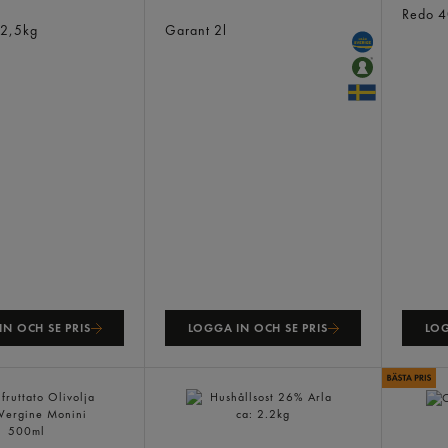
te Riven
Rapsolja Kallpressad
Redo
4
2,5kg
Garant
2l
N OCH SE PRIS
LOGGA IN OCH SE PRIS
LOG
Olja S