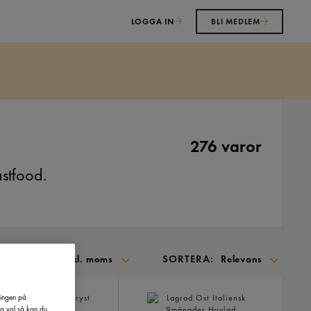
LOGGA IN
BLI MEDLEM
276 varor
astfood.
VISA:
SORTERA:
Inkl. moms
Relevans
SORTERA
PÅ:
ringen på
na val så kan du