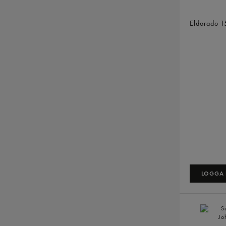
Rostad Lö
Eldorado
1
LOGGA I