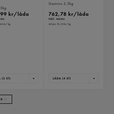
mflaska
Gastrino
2,5kg
,5kg
99 kr/låda
762,78 kr/låda
oms
Inkl. moms
,66 kr
/ kg
Jmf.pris 76,28 kr
/ kg
 (2 ST)
LÅDA (4 ST)
ER