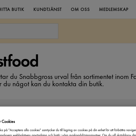
HITTA BUTIK
KUNDTJÄNST
OM OSS
MEDLEMSKAP
stfood
ttar du Snabbgross urval från sortimentet inom F
 du något kan du kontakta din butik.
:
Varumärke
Produktmärkning
Pristyp
r Cookies
ka på "Acceptera alla cookies" samtycker du till lagring av cookies på din enhet för att förbättra navige
nalysera webbplatsens användning och bistå i våra marknadsföringsinsatser. Om du vill skräddarsy di