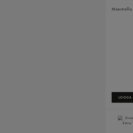
Fior Di Lat
Maestrella
LOGGA I