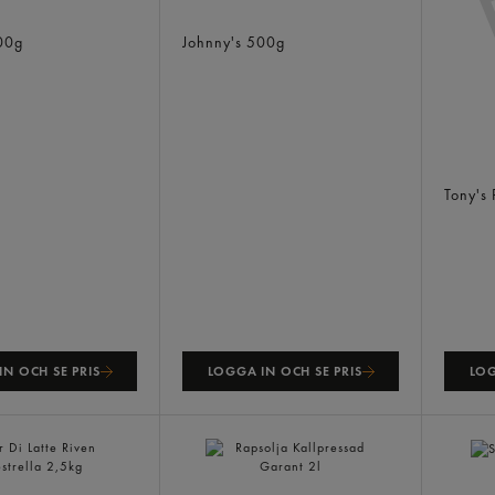
ginal
Senap Sötstark
00g
Johnny's
500g
Pizzab
32cm F
Tony's
N OCH SE PRIS
LOGGA IN OCH SE PRIS
LOG
Skage