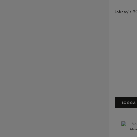
Senap Ori
Johnny's
9
LOGGA I