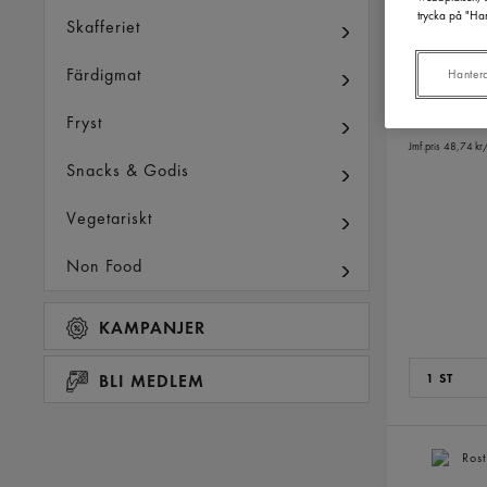
trycka på "Han
Skafferiet
Majonnäs 
Hellmann'
Färdigmat
Hanter
243,69
Fryst
Inkl. moms
Jmf.pris 48,74 kr
/
Snacks & Godis
Vegetariskt
Non Food
KAMPANJER
BLI MEDLEM
1 ST