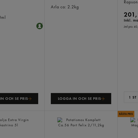
Hushållsost 26%
Rapso
to Olivolja Extra
Arla
ca: 2.2kg
201,
0ml
Inkl. m
Jmf.pris 40
1 ST
N OCH SE PRIS
LOGGA IN OCH SE PRIS
xtra Virgin
Potatismos Komplett Ca.56
Senap 