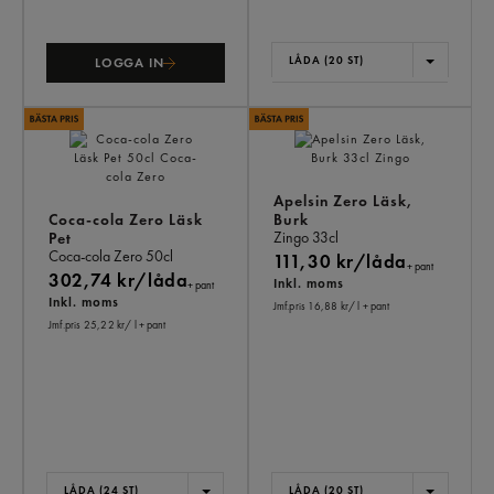
LÅDA (20 ST)
LOGGA IN
Apelsin Zero Läsk,
Coca-cola Zero Läsk
Burk
Zingo
33cl
Pet
Coca-cola Zero
50cl
111,30 kr/låda
+ pant
302,74 kr/låda
Inkl. moms
+ pant
Inkl. moms
Jmf.pris 16,88 kr
/ l
+ pant
Jmf.pris 25,22 kr
/ l
+ pant
LÅDA (24 ST)
LÅDA (20 ST)