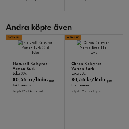
Andra köpte även
AN
KÖ
ÄV
Naturell Kolsyrat
Citron Kolsyrat
Vatten Burk
Vatten Burk
Loka
33cl
Loka
33cl
80,56 kr/låda
80,56 kr/låda
+ pant
+ pant
Inkl. moms
Inkl. moms
Jmf.pris 12,21 kr
/ l
+ pant
Jmf.pris 12,21 kr
/ l
+ pant