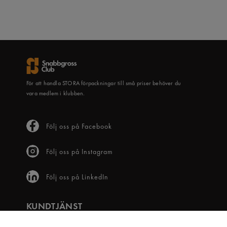
För att handla STORA förpackningar till små priser behöver du
vara medlem i klubben.
Följ oss på Facebook
Följ oss på Instagram
Följ oss på LinkedIn
KUNDTJÄNST
Frågor & svar