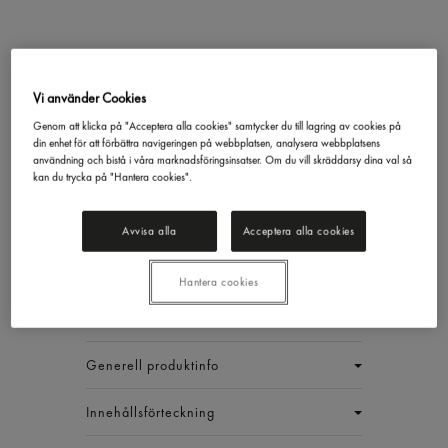
Pepsi Max Läsk Burk
Vi använder Cookies
Pepsi
33cl
Genom att klicka på "Acceptera alla cookies" samtycker du till lagring av cookies på
111,30 kr/låda
din enhet för att förbättra navigeringen på webbplatsen, analysera webbplatsens
användning och bistå i våra marknadsföringsinsatser. Om du vill skräddarsy dina val så
kan du trycka på "Hantera cookies".
+ pant
Inkl. moms
Jmf.pris : 16,88 kr /
l
+ pant
Avvisa alla
Acceptera alla cookies
EAN:
7310074014623
Hantera cookies
LÅDA (20 ST)
Generell produktinfo
Innehållsförteckning